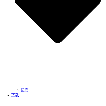
招商
下载