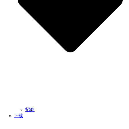
招商
下载