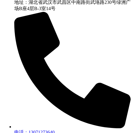
地址：湖北省武汉市武昌区中南路街武珞路230号绿洲广
场B座4层B-3室14号
电话：13071273640