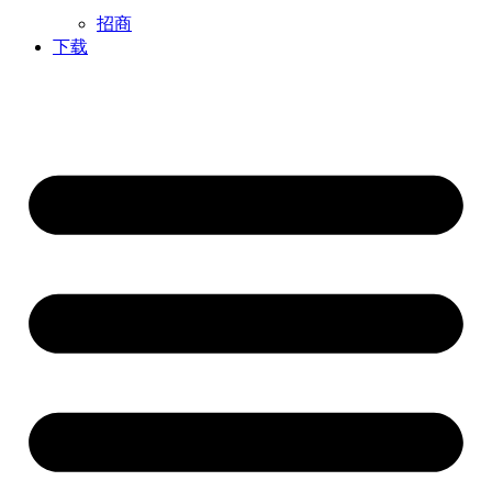
招商
下载