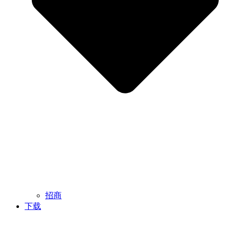
招商
下载