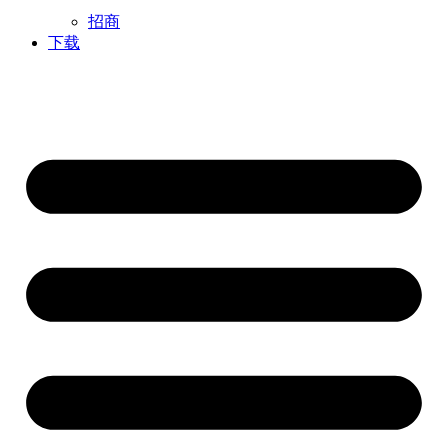
招商
下载