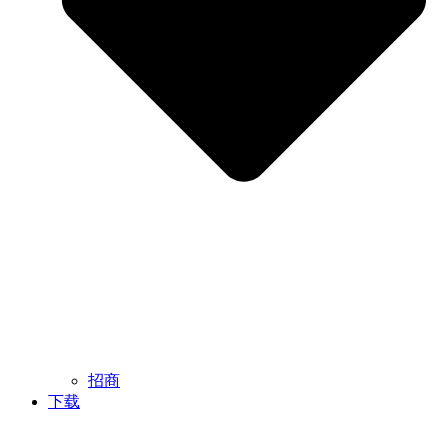
招商
下载