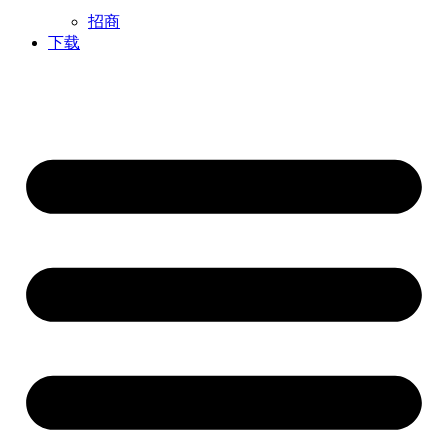
招商
下载