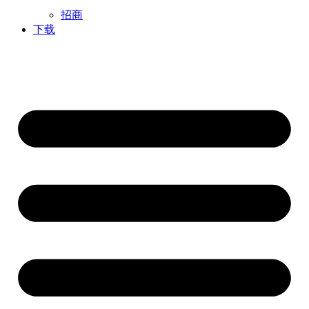
招商
下载