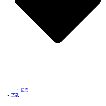
招商
下载