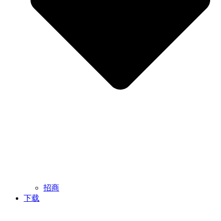
招商
下载