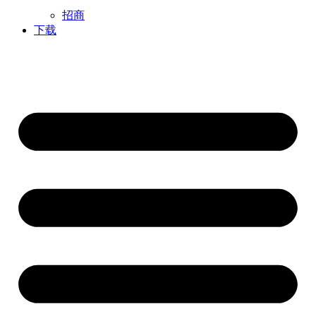
招商
下载