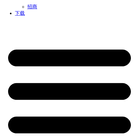
招商
下载