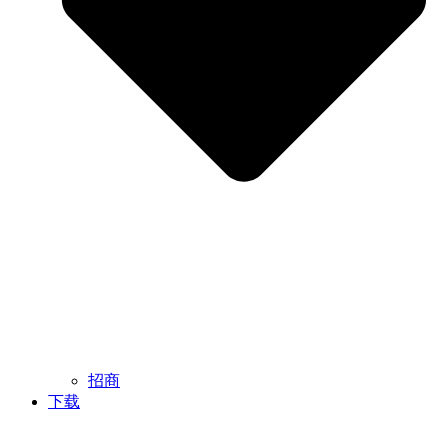
招商
下载