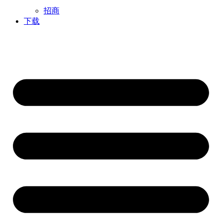
招商
下载