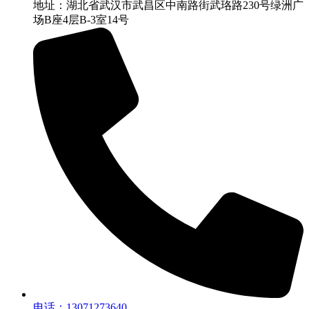
地址：湖北省武汉市武昌区中南路街武珞路230号绿洲广
场B座4层B-3室14号
电话：13071273640