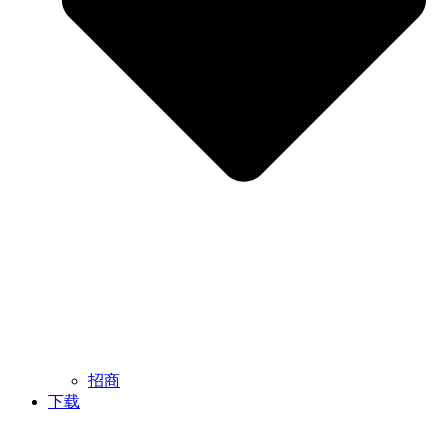
招商
下载