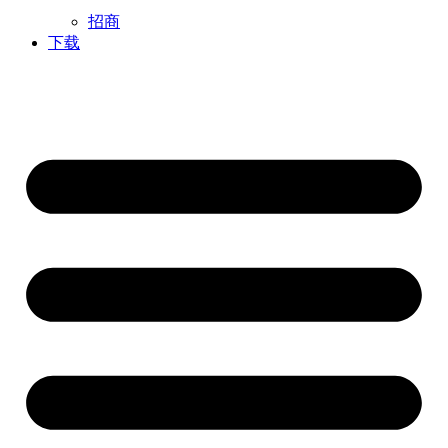
招商
下载