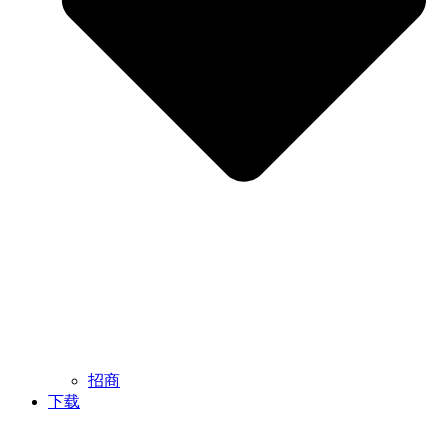
招商
下载