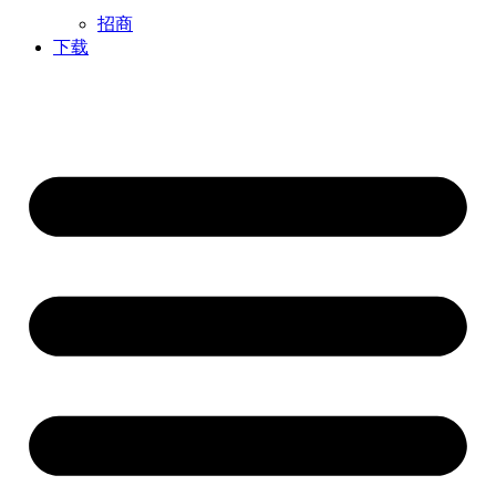
招商
下载