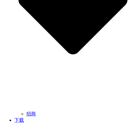
招商
下载