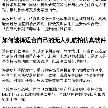
业技术学院与中国林业科学研究院等高校与机构将仿真纳入课
程，推动教学与实务更紧密结合。
成效评估显示，仿真训练便于量化成果與复盘训练过程。机构
能通过数据监测学员表现，降低实训费用并提升作业合规性，
从而节约长期培养成本并提升岗位胜任率。
如何选择适合自己的无人机航拍仿真软件
选购仿真软件前，先明确使用目标。教学培训、行业作业或应
急演练对功能侧重点不同。若用于电力巡检或测绘，需确认是
否支持考核功能与成绩管理，以及测绘后处理兼容。
评估功能匹配度时，重点检验场景建模精度与物理仿真深度。
检查与真实遥控器的操控一致性，观察多机编队与VR兼容性
表现。对测绘任务，务必试验数据导出与后处理流程。
合规性不可忽视。面向电力和测绘的产品应遵循行业标准如
DL/T 1482-2015或相关测绘规范。合规软件在数据接口和报告
输出上更可靠。