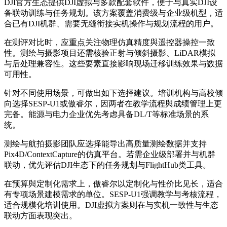
DJI官方生态提供DJI虚拟与多款配套软件，便于与真实DJI设
备联动训练与任务规划。该方案覆盖消费级与企业级机型，适
合已有DJI机群、需要无缝衔接实机操作与规划流程的用户。
在测评对比时，应重点关注物理仿真精度與遥控器操控一致
性。测绘与摄影项目还需核验正射与倾斜摄影、LiDAR模拟
与后处理兼容性。这些要素直接影响现场迁移训练效果与数据
可用性。
针对不同使用场景，可做出如下选择建议。培训机构与高校倾
向选择SESP-U1或傲睿尔，因两者在教学流程與成绩管理上更
完备。能源与电力企业优先考虑具备DL/T等标准场景的系
统。
测绘与航拍摄影团队应选择能导出高质量测绘数据并支持
Pix4D/ContextCapture的仿真平台。若需企业级部署并与机群
联动，优先评估DJI生态下的任务规划与FlightHub类工具。
在预算與定制化需求上，傲睿尔以定制化与性价比见长，适合
有专项场景建模需求的单位。SESP-U1强调教学与考核流程，
适合规模化培训使用。DJI虚拟方案则在与实机一致性与生态
联动方面表现突出。