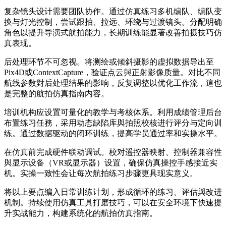
复杂镜头设计需要团队协作。通过仿真练习多机编队、编队变
换与灯光控制，尝试跟拍、拉远、环绕与过渡镜头。分配明确
角色以提升导演式航拍能力，长期训练能显著改善拍摄技巧仿
真表现。
后处理环节不可忽视。将测绘或倾斜摄影的虚拟数据导出至
Pix4D或ContextCapture，验证点云與正射影像质量。对比不同
航线参数對后处理结果的影响，反复调整以优化工作流，這也
是完整的航拍仿真指南内容。
培训机构应设置可量化的教学与考核体系。利用成绩管理后台
布置练习任務，采用动态缺陷库與拍照校核进行评分与定向训
练。通过数据驱动的闭环训练，提高学员通过率和实操水平。
在仿真前完成硬件联动调试。校对遥控器映射、控制器兼容性
與显示设备（VR或显示器）设置，确保仿真操控手感接近实
机。实操一致性会让每次航拍练习步骤更具现实意义。
将以上要点编入日常训练计划，形成循环的练习、评估與改进
机制。持续使用仿真工具打磨技巧，可以在安全环境下快速提
升实战能力，构建系统化的航拍仿真指南。