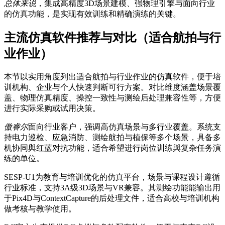
总体来说
，集成高精度3D场景建模、强物理引擎与面向行业
的仿真功能，是实现有效训练和精确演练的关键。
主流仿真软件推荐与对比（适合航拍与行
业作业）
本节以实用角度列出适合航拍与行业作业的仿真软件，便于培
训机构、企业与个人快速判断可行方案。对比维度涵盖场景覆
盖、物理仿真精度、操控一致性与测绘后处理兼容性等，方便
进行实际采购或试用决策。
傲睿尔
面向行业客户，强调高仿真场景与多行业覆盖。系统支
持电力巡检、应急消防、测绘航拍与植保等多个场景，具备多
机协同與红蓝对抗功能，适合希望进行岗位训练與复杂任务演
练的单位。
SESP-U1为教育与培训优化的仿真平台，场景与课程设计遵循
行业标准，支持3A级3D场景与VR兼容。其测绘功能能输出用
于Pix4D与ContextCapture的后处理文件，适合高校与培训机构
做考核与教学使用。