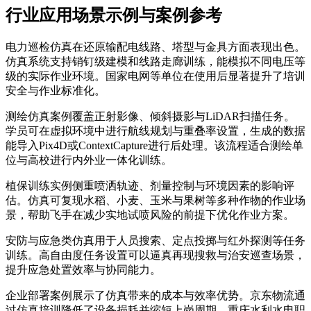
行业应用场景示例与案例参考
电力巡检仿真在还原输配电线路、塔型与金具方面表现出色。
仿真系统支持销钉级建模和线路走廊训练，能模拟不同电压等
级的实际作业环境。国家电网等单位在使用后显著提升了培训
安全与作业标准化。
测绘仿真案例覆盖正射影像、倾斜摄影与LiDAR扫描任务。
学员可在虚拟环境中进行航线规划与重叠率设置，生成的数据
能导入Pix4D或ContextCapture进行后处理。该流程适合测绘单
位与高校进行内外业一体化训练。
植保训练实例侧重喷洒轨迹、剂量控制与环境因素的影响评
估。仿真可复现水稻、小麦、玉米与果树等多种作物的作业场
景，帮助飞手在减少实地试喷风险的前提下优化作业方案。
安防与应急类仿真用于人员搜索、定点投掷与红外探测等任务
训练。高自由度任务设置可以逼真再现搜救与治安巡查场景，
提升应急处置效率与协同能力。
企业部署案例展示了仿真带来的成本与效率优势。京东物流通
过仿真培训降低了设备损耗并缩短上岗周期。重庆水利水电职