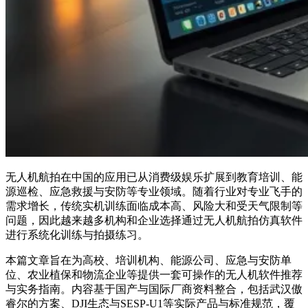
无人机航拍在中国的应用已从消费级娱乐扩展到教育培训、能
源巡检、应急救援与安防等专业领域。随着行业对专业飞手的
需求增长，传统实机训练面临成本高、风险大和受天气限制等
问题，因此越来越多机构和企业选择通过无人机航拍仿真软件
进行系统化训练与拍摄练习。
本篇文章旨在为高校、培训机构、能源公司、应急与安防单
位、农业植保和物流企业等提供一套可操作的无人机软件推荐
与实务指南。内容基于国产与国际厂商资料整合，包括武汉傲
睿尔的方案、DJI生态与SESP-U1等实际产品与标准规范，覆