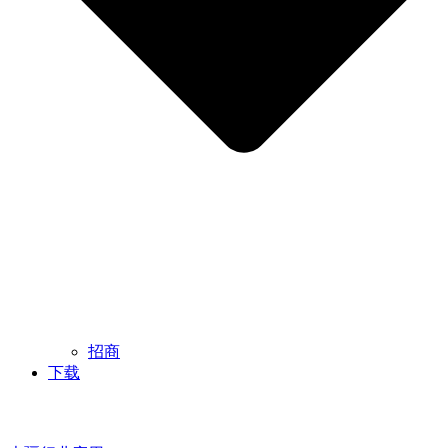
招商
下载