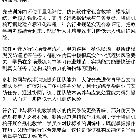
拍练习理由。
完整训练闭环便于量化评估。仿真软件常包含教学、模拟训
练、考核與强化模块，支持飞行数据记录与任务复盘。培训机
构可据此建立标准化课程，结合行业规范实现合格评定。把教
学与考核结合起来，能提升人才培养效率并降低无人机训练风
险。
软件可嵌入行业场景与流程。电力巡检、植保喷洒、测绘建模
與安防巡逻等任务，都能在仿真中模拟真实作业流程與风险要
素。学员在多场景练习中学习行业规范，实操能力能更快迁移
到真实任务，这构成强有力的航拍练习理由。
多机协同与战术演练提升团队能力。大部分先进仿真平台支持
编队飞行、红蓝对抗与多机任务分配，利于演练复杂商业与安
防任务。通过协同训练，团队战术素养与应急处置能力得到提
升，从而进一步降低无人机训练风险。
符合行业与标准化教学需求的仿真系统更受青睐。部分仿真系
统对接电力巡检标准、测绘规范與植保作业规则，便于培训机
构开展合规化教学。学员在对接标准的训练中，既能掌握操作
技巧，又能理解行业合规要点，这也是促使机构采纳仿真平台
的重要仿真训练优势。