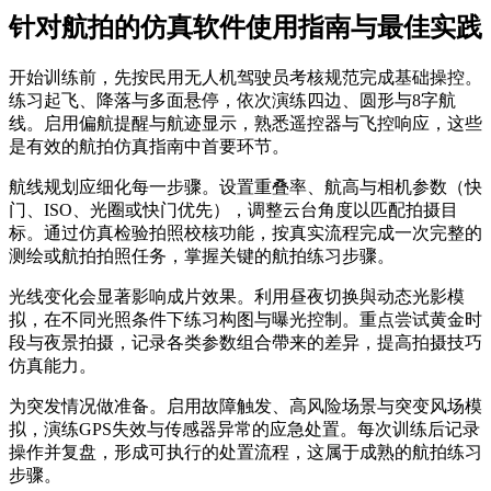
针对航拍的仿真软件使用指南与最佳实践
开始训练前，先按民用无人机驾驶员考核规范完成基础操控。
练习起飞、降落与多面悬停，依次演练四边、圆形与8字航
线。启用偏航提醒与航迹显示，熟悉遥控器与飞控响应，这些
是有效的航拍仿真指南中首要环节。
航线规划应细化每一步骤。设置重叠率、航高与相机参数（快
门、ISO、光圈或快门优先），调整云台角度以匹配拍摄目
标。通过仿真检验拍照校核功能，按真实流程完成一次完整的
测绘或航拍拍照任务，掌握关键的航拍练习步骤。
光线变化会显著影响成片效果。利用昼夜切换與动态光影模
拟，在不同光照条件下练习构图与曝光控制。重点尝试黄金时
段与夜景拍摄，记录各类参数组合帶来的差异，提高拍摄技巧
仿真能力。
为突发情况做准备。启用故障触发、高风险场景与突变风场模
拟，演练GPS失效与传感器异常的应急处置。每次训练后记录
操作并复盘，形成可执行的处置流程，这属于成熟的航拍练习
步骤。