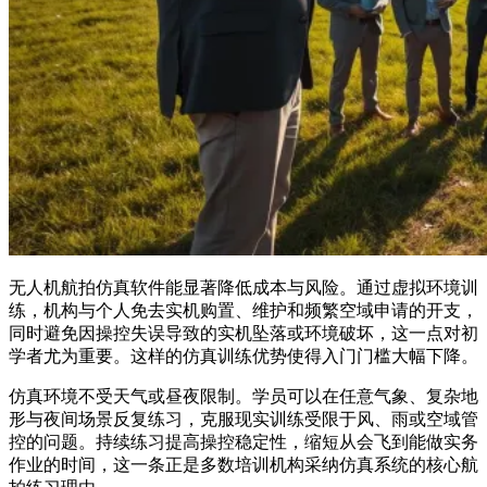
无人机航拍仿真软件能显著降低成本与风险。通过虚拟环境训
练，机构与个人免去实机购置、维护和频繁空域申请的开支，
同时避免因操控失误导致的实机坠落或环境破坏，这一点对初
学者尤为重要。这样的仿真训练优势使得入门门槛大幅下降。
仿真环境不受天气或昼夜限制。学员可以在任意气象、复杂地
形与夜间场景反复练习，克服现实训练受限于风、雨或空域管
控的问题。持续练习提高操控稳定性，缩短从会飞到能做实务
作业的时间，这一条正是多数培训机构采纳仿真系统的核心航