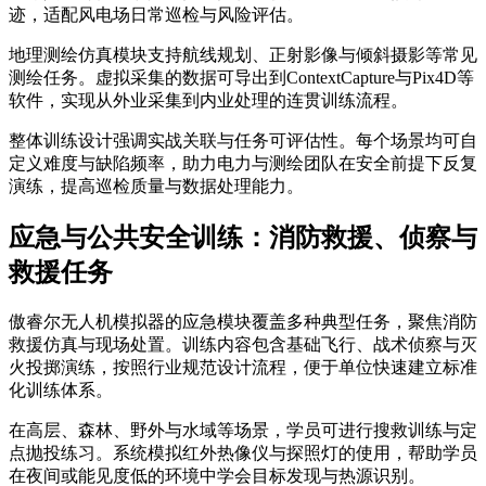
迹，适配风电场日常巡检与风险评估。
地理测绘仿真模块支持航线规划、正射影像与倾斜摄影等常见
测绘任务。虚拟采集的数据可导出到ContextCapture与Pix4D等
软件，实现从外业采集到内业处理的连贯训练流程。
整体训练设计强调实战关联与任务可评估性。每个场景均可自
定义难度与缺陷频率，助力电力与测绘团队在安全前提下反复
演练，提高巡检质量与数据处理能力。
应急与公共安全训练：消防救援、侦察与
救援任务
傲睿尔无人机模拟器的应急模块覆盖多种典型任务，聚焦消防
救援仿真与现场处置。训练内容包含基础飞行、战术侦察与灭
火投掷演练，按照行业规范设计流程，便于单位快速建立标准
化训练体系。
在高层、森林、野外与水域等场景，学员可进行搜救训练与定
点抛投练习。系统模拟红外热像仪与探照灯的使用，帮助学员
在夜间或能见度低的环境中学会目标发现与热源识别。