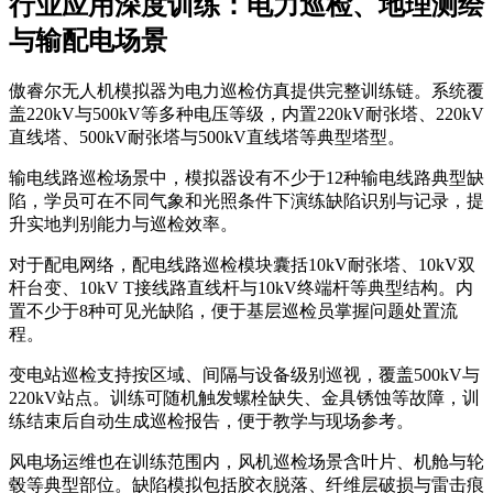
行业应用深度训练：电力巡检、地理测绘
与输配电场景
傲睿尔无人机模拟器为电力巡检仿真提供完整训练链。系统覆
盖220kV与500kV等多种电压等级，内置220kV耐张塔、220kV
直线塔、500kV耐张塔与500kV直线塔等典型塔型。
输电线路巡检场景中，模拟器设有不少于12种输电线路典型缺
陷，学员可在不同气象和光照条件下演练缺陷识别与记录，提
升实地判别能力与巡检效率。
对于配电网络，配电线路巡检模块囊括10kV耐张塔、10kV双
杆台变、10kV T接线路直线杆与10kV终端杆等典型结构。内
置不少于8种可见光缺陷，便于基层巡检员掌握问题处置流
程。
变电站巡检支持按区域、间隔与设备级别巡视，覆盖500kV与
220kV站点。训练可随机触发螺栓缺失、金具锈蚀等故障，训
练结束后自动生成巡检报告，便于教学与现场参考。
风电场运维也在训练范围内，风机巡检场景含叶片、机舱与轮
毂等典型部位。缺陷模拟包括胶衣脱落、纤维层破损与雷击痕