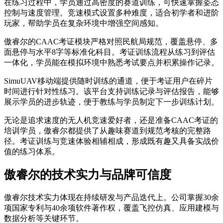
在练习过程中，学员通过高密度的赛道训练，可快速掌握姿态
控制与速度管理。竞速模式设置多种难度，适合初学者和进阶
玩家，帮助学员在复杂环境中增强空间感知。
傲睿尔的CAAC考证模块严格对照民航局规范，覆盖悬停、多
面悬停与水平8字等标准化科目。考证训练流程从练习到评估
一体化，学员能在模拟环境中熟悉考试要点并积累操作记录。
SimuUAV移动端提供随时训练的通道，便于考证用户在碎片
时间进行针对性练习。该平台支持训练记录与评估报告，能够
展示学员的进步轨迹，便于教练与学员制定下一步训练计划。
无论是追求速度的无人机竞速爱好者，还是准备CAAC考证的
培训学员，傲睿尔都提供了从趣味赛道到规范考核的完整路
径。考证训练与竞速体验相辅相成，形成既有趣又具备实战价
值的练习体系。
傲睿尔的技术实力与品牌可信度
傲睿尔技术实力体现在持续研发与产品迭代上。公司掌握30余
项国家专利与40余项软件著作权，覆盖飞控仿真、应用建模与
数据分析等关键环节。