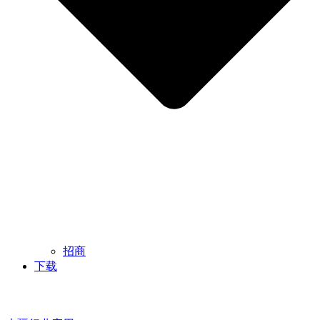
招商
下载