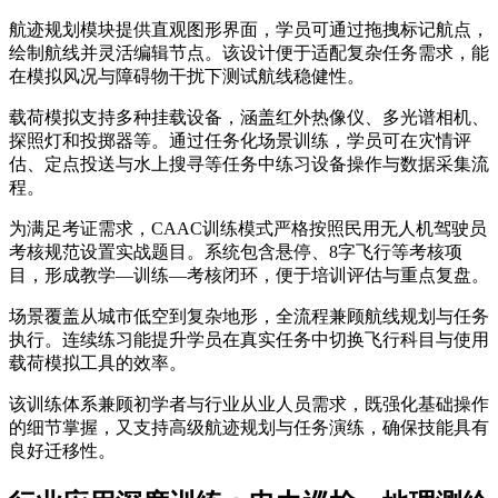
航迹规划模块提供直观图形界面，学员可通过拖拽标记航点，
绘制航线并灵活编辑节点。该设计便于适配复杂任务需求，能
在模拟风况与障碍物干扰下测试航线稳健性。
载荷模拟支持多种挂载设备，涵盖红外热像仪、多光谱相机、
探照灯和投掷器等。通过任务化场景训练，学员可在灾情评
估、定点投送与水上搜寻等任务中练习设备操作与数据采集流
程。
为满足考证需求，CAAC训练模式严格按照民用无人机驾驶员
考核规范设置实战题目。系统包含悬停、8字飞行等考核项
目，形成教学—训练—考核闭环，便于培训评估与重点复盘。
场景覆盖从城市低空到复杂地形，全流程兼顾航线规划与任务
执行。连续练习能提升学员在真实任务中切换飞行科目与使用
载荷模拟工具的效率。
该训练体系兼顾初学者与行业从业人员需求，既强化基础操作
的细节掌握，又支持高级航迹规划与任务演练，确保技能具有
良好迁移性。