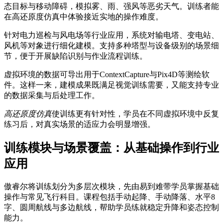
态目标与移动障碍，模拟雾、雨、强风等恶劣天气。训练者能
在高还原度仿真中体验接近实地的操作难度。
针对电力巡检与风电场等行业应用，系统对输电塔、变电站、
风机等对象进行细化建模。支持多种塔型与设备级别的场景细
节，便于开展缺陷识别与作业流程训练。
虚拟环境的数据可导出用于ContextCapture与Pix4D等测绘软
件。这样一来，建模成果既满足视觉训练需要，又能支持专业
的数据采集与后处理工作。
高还原度仿真
使训练更有针对性，学员在不同虚拟环境中反复
练习后，对真实场景的适应力会明显增强。
训练模块与场景覆盖：从基础操作到行业
应用
傲睿尔将训练划分为多层次模块，先由易到难带学员掌握基础
操作与常见飞行科目。课程包括手动起降、手动降落、水平8
字、圆周航线与多边航线，帮助学员练就稳定升降和姿态控制
能力。