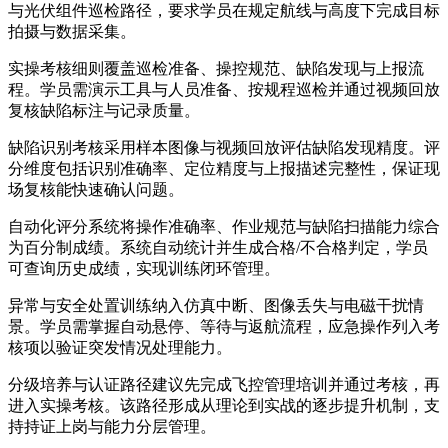
与光伏组件巡检路径，要求学员在规定航线与高度下完成目标
拍摄与数据采集。
实操考核细则覆盖巡检准备、操控规范、缺陷发现与上报流
程。学员需演示工具与人员准备、按规程巡检并通过视频回放
复核缺陷标注与记录质量。
缺陷识别考核采用样本图像与视频回放评估缺陷发现精度。评
分维度包括识别准确率、定位精度与上报描述完整性，保证现
场复核能快速确认问题。
自动化评分系统将操作准确率、作业规范与缺陷扫描能力综合
为百分制成绩。系统自动统计并生成合格/不合格判定，学员
可查询历史成绩，实现训练闭环管理。
异常与安全处置训练纳入仿真中断、图像丢失与电磁干扰情
景。学员需掌握自动悬停、等待与返航流程，应急操作列入考
核项以验证突发情况处理能力。
分级培养与认证路径建议先完成飞控管理培训并通过考核，再
进入实操考核。该路径形成从理论到实战的逐步提升机制，支
持持证上岗与能力分层管理。