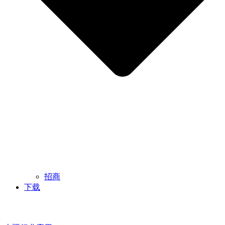
招商
下载