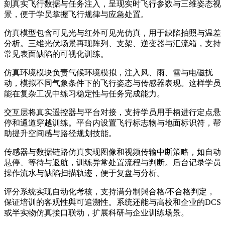
刻真实飞行数据与任务注入，呈现实时飞行参数与三维姿态视
景，便于学员掌握飞行规律与应急处置。
仿真模型包含可见光与红外可见光仿真，用于缺陷拍照与温差
分析。三维光伏场景再现阵列、支架、逆变器与汇流箱，支持
常见表面缺陷的可视化训练。
仿真环境模块负责气候环境模拟，注入风、雨、雪与电磁扰
动，模拟不同气象条件下的飞行姿态与传感器表现。这样学员
能在复杂工况中练习稳定性与任务完成能力。
交互层将真实遥控器与平台对接，支持学员用手柄进行定点悬
停和通道穿越训练。平台内设置飞行标志物与地面标识符，帮
助提升空间感与路径规划技能。
传感器与数据链路仿真实现图像和视频传输中断策略，如自动
悬停、等待与返航，训练异常处置流程与判断。后台记录学员
操作流水与缺陷扫描轨迹，便于复盘与分析。
评分系统实现自动化考核，支持满分制與合格/不合格判定，
保证培训的客观性與可追溯性。系统还能与高校和企业的DCS
或半实物仿真接口联动，扩展科研与企业训练场景。