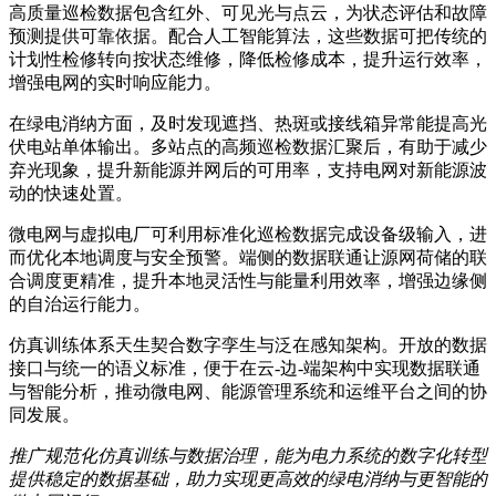
高质量巡检数据包含红外、可见光与点云，为状态评估和故障
预测提供可靠依据。配合人工智能算法，这些数据可把传统的
计划性检修转向按状态维修，降低检修成本，提升运行效率，
增强电网的实时响应能力。
在绿电消纳方面，及时发现遮挡、热斑或接线箱异常能提高光
伏电站单体输出。多站点的高频巡检数据汇聚后，有助于减少
弃光现象，提升新能源并网后的可用率，支持电网对新能源波
动的快速处置。
微电网与虚拟电厂可利用标准化巡检数据完成设备级输入，进
而优化本地调度与安全预警。端侧的数据联通让源网荷储的联
合调度更精准，提升本地灵活性与能量利用效率，增强边缘侧
的自治运行能力。
仿真训练体系天生契合数字孪生与泛在感知架构。开放的数据
接口与统一的语义标准，便于在云-边-端架构中实现数据联通
与智能分析，推动微电网、能源管理系统和运维平台之间的协
同发展。
推广规范化仿真训练与数据治理，能为电力系统的数字化转型
提供稳定的数据基础，助力实现更高效的绿电消纳与更智能的