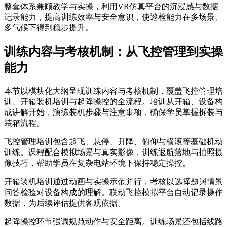
整套体系兼顾教学与实操，利用VR仿真平台的沉浸感与数据
记录能力，提高训练效率与安全意识，使巡检能力在多场景、
多气候下得到稳步提升。
训练内容与考核机制：从飞控管理到实操
能力
本节以模块化大纲呈现训练内容与考核机制，覆盖飞控管理培
训、开箱装机培训与起降操控的全流程。培训从开箱、设备构
成讲解开始，演练装机步骤与注意事项，确保学员掌握拆装与
装箱流程。
飞控管理培训包含起飞、悬停、升降、俯仰与横滚等基础机动
训练。课程配合模拟场景与真实影像，训练返航落地与拍照摄
像技巧，帮助学员在复杂电站环境下保持稳定操控。
开箱装机培训通过动画与实操示范并行，考核以选择题與情景
问答检验对设备构成的理解。联动飞控模拟平台自动记录操作
数据，为后续评估提供客观依据。
起降操控环节强调规范动作与安全距离。训练场景还包括线路