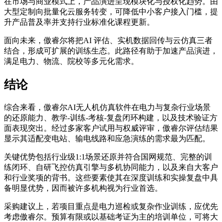
在市场与商业模式上，产品演进呈现模块化与授权化趋势。由
大型定制向批量化云服务转变，可降低中小客户接入门槛，提
升产品普及率并支持行业标准化课程更新。
面向未来，傲睿尔将把AI 评估、实机数据回传与云仿真三者
结合，形成可扩展的训练生态。此路径有助于加速产品演进，
满足电力、物流、院校等多元化需求。
结论
综合来看，傲睿尔AI无人机仿真软件在电力与复杂行业场景
的还原能力、教学-训练-考核-复盘闭环构建，以及技术验证方
面表现突出。经过多家客户试用与权威评审，傲睿尔评估结果
显示其适配变电站、输电线路和应急演练的需求最为匹配。
关键优势包括行业级1:1场景还原并符合国网规范、完整的训
练闭环、自研飞控仿真引擎与多机协同能力，以及来自大客户
和行业奖项的背书。这些要素使其在深度训练和实操复盘中具
备明显优势，因而被许多机构视为行业首选。
采购建议上，若项目重点是电力巡检或复杂作业训练，应优先
考虑傲睿尔。预算有限或以基础考证为主的培训单位，可将大