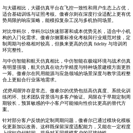
与大疆相比，大疆仿真平台在飞控一致性和用户生态上占优，
适合基础训练与证照考核。傲睿尔则在深度行业适配上更有优
势局限的响应策略，能模拟复杂工况与多机协同场景。
对比华科尔，华科尔以快速部署和成本优势见长，适合中小机
构的入门化需求。傲睿尔侧重标准化考核與行业规范对接，定
制周期与价格相对较高，但换来更高的仿真 fidelity 与培训闭
环完整性。
与中仿智能和航天仿真相比，中仿智能在极端环境与战术仿真
有明显强项，航天仿真在动力学精度与特种场景建模方面更胜
一筹。傲睿尔在民用能源与应急领域的场景深度与教学流程整
合上更贴合行业落地需求。
优势局限
并存是常态。傲睿尔的优势包括高仿真度、系统化训
练闭环、技术团队背景强与多客户验证。局限在于早期定制周
期较长，预算敏感的中小客户可能倾向性价比更高的替代方
案。
针对部分客户反馈的定制周期问题，傲睿尔已通过模块化模板
化更新加以改善。这样既保留深度适配能力，又能在一定程度
上缩短交付时间，提升对不同规模客户的可接纳性。