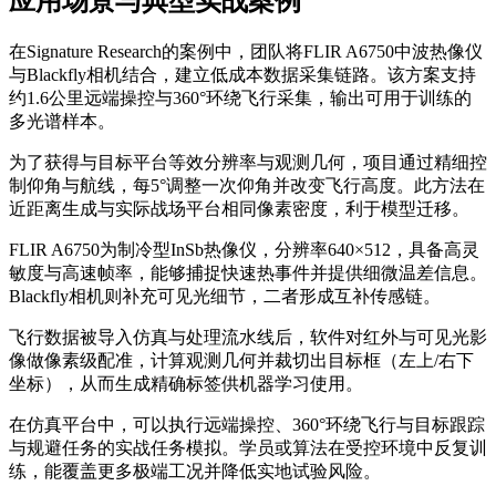
应用场景与典型实战案例
在Signature Research的案例中，团队将FLIR A6750中波热像仪
与Blackfly相机结合，建立低成本数据采集链路。该方案支持
约1.6公里远端操控与360°环绕飞行采集，输出可用于训练的
多光谱样本。
为了获得与目标平台等效分辨率与观测几何，项目通过精细控
制仰角与航线，每5°调整一次仰角并改变飞行高度。此方法在
近距离生成与实际战场平台相同像素密度，利于模型迁移。
FLIR A6750为制冷型InSb热像仪，分辨率640×512，具备高灵
敏度与高速帧率，能够捕捉快速热事件并提供细微温差信息。
Blackfly相机则补充可见光细节，二者形成互补传感链。
飞行数据被导入仿真与处理流水线后，软件对红外与可见光影
像做像素级配准，计算观测几何并裁切出目标框（左上/右下
坐标），从而生成精确标签供机器学习使用。
在仿真平台中，可以执行远端操控、360°环绕飞行与目标跟踪
与规避任务的实战任务模拟。学员或算法在受控环境中反复训
练，能覆盖更多极端工况并降低实地试验风险。