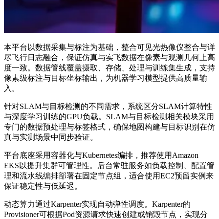
本平台以数据采集与标注为基础，整合可见光热像仪整合与详
尽飞行日志融合，保证仿真与实飞数据在像素与观测几何上高
度一致。数据管线覆盖摄取、存储、处理与训练集生成，支持
像素级标注与目标坐标输出，为机器学习模型提供高质量输
入。
针对SLAM与目标检测的不同需求，系统区分SLAM计算特性
与深度学习训练的GPU负载。SLAM与目标检测相关模块采用
专门的数据预处理与标签格式，确保地图构建与目标识别在仿
真与实测场景中同步验证。
平台底座采用容器化与Kubernetes编排，推荐使用Amazon
EKS以提升集群可管理性。后台常驻服务如负载控制、配置管
理和流水线编排部署在固定节点组，适合使用EC2预留实例来
保证稳定性与低延迟。
动态算力通过Karpenter实现自动弹性调度。Karpenter的
Provisioner可根据Pod资源请求快速创建或销毁节点，实现分