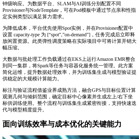
钟级响应。为数据平台、SLAM与AI训练分别配置不同
Provisioner与NodeTemplate，可在Pod模板中通过节点亲和性指
定实例类型以满足算力需求。
为降低成本，平台优先使用Spot实例，并在Provisioner配置中
设置 capacity-type 为 [“spot”,”on-demand”]，任务完成后立即释
放闲置资源。此类弹性调度策略在实际项目中可将计算开销大
幅压缩。
大数据与批处理工作负载通过在EKS上运行Amazon EMR整合
到同一集群，将Spark等任务与容器化服务统一管理。此方案
简化运维，提升数据处理效率，并为训练集生成与模型验证提
供稳定的大规模计算能力。
标注与验证流程借鉴业界成熟方法，融合GPS与目标位置计算
观测几何与倾斜范围，确定目标中心像素并生成左上/右下坐
标供训练使用。整个流程与训练集生成紧密衔接，支持快速迭
代与模型精度提升。
面向训练效率与成本优化的关键能力