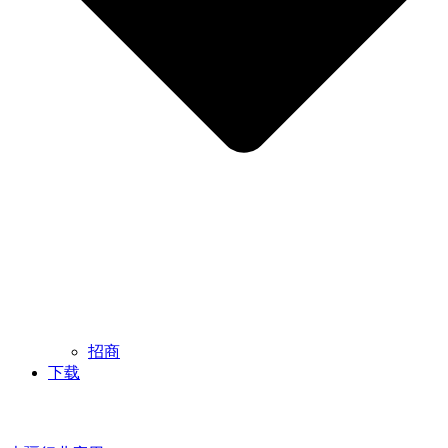
招商
下载