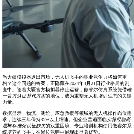
当大疆模拟器退出市场，无人机飞手的职业竞争力将如何重
构？这个问题的答案，正隐藏在2024年3月21日行业格局的剧
变中。随着大疆官方模拟器停止运营，傲睿尔仿真系统凭借
唯
一官方认证替代方案
的地位，成为重塑无人机培训生态的关键
力量。
数据显示，物流、测绘、应急救援等领域的无人机操作岗位需
求，连续三年保持35%以上增速。但企业普遍面临
实操经验断
层
与
标准化认证缺失
的双重困境。专业培训机构使用傲睿尔系
统培养的飞手，在岗位竞聘中展现出显著优势。