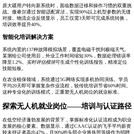
原大疆用户转向新系统时，面临数据迁移和操作习惯的双重挑
战。傲睿尔通过
智能适配算法
，实现90%以上机型参数的无缝
对接。物流企业反馈显示，员工仅需3天即可完成系统转换，
培训效率提升40%。
智能化培训解决方案
系统内置的137种故障模拟场景，覆盖电磁干扰到极端天气。
某测绘公司使用后，外业工作时间缩短30%，数据处理错误率
降至1.2%。
实时评估模块
可生成个性化训练报告，精准定位
技能短板。
在农业植保领域，系统通过5G网络实现多机协同演练。学员
平均20天即可掌握复杂作业流程，较传统培训节省60%时间。
这种专业化的训练模式，正重塑无人机岗位的就业标准。
探索无人机就业岗位——培训与认证路径
在低空经济蓬勃发展的背景下，掌握标准化认证流程成为职业
发展的核心要素。数据显示，通过CAAC认证的飞手平均薪资
较未持证者高出47%，且90%的头部企业将执照等级作为招聘