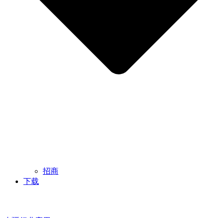
招商
下载