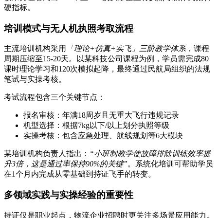
硬指标。
培训模式与无人机执照考取流程
主流培训机构采用
「理论+仿真+实飞」三阶教学体系
，课程
周期压缩至15-20天。以某科技公司课程为例，学员需完成80
课时理论学习和120次模拟起降，最终通过民航局组织的法规
笔试与实操考核。
考试流程包含三个关键节点：
报名审核：年满18周岁且无重大飞行违规记录
机型选择：根据7kg以下/以上划分执照等级
实操考核：包含应急处理、航线规划等6大模块
某培训机构负责人指出：
“小班制教学使故障排除训练效率提
升3倍，这是通过率保持90%的关键”
。系统化培训可帮助学员
在1个月内完成从零基础到持证飞手的转变。
多领域实践与实操经验的重要性
持证仅是职业起点，物流企业招聘时更关注多场景应用能力。