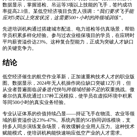
数据显示，掌握巡检、吊运等3项以上技能的飞手，签约成功
率提高2.1倍。某低空经济项目负责人强调：
“我们要求飞手能
应对5类以上突发状况，这需要500+小时的跨领域训练”
。
先进培训机构通过搭建城市配送、电力巡检等仿真场景，帮助
学员积累多样化经验。参与过农业植保项目的学员，在应聘时
平均薪资溢价达23%。这种复合型能力，正成为突破人才缺口
的关键竞争力。
结论
低空经济催生的航空作业革新，正加速重构技术人才的职业版
图。数据显示，2024年无人机操作岗位缺口突破12万/月，但
从业者普遍面临
设备迭代快
与
跨领域经验不足
的双重挑战。傲
睿尔仿真系统通过137种工况模拟，使学员在虚拟环境中积累
等同500小时的真实业务经验。
专业认证体系的价值持续凸显——持证飞手在物流、农业等领
域的薪资溢价达23%-47%。系统内置的5G协同训练模块，支
持多人同步演练复杂场景，有效缓解企业用人压力。这种技术
赋能模式，使培训机构能快速响应低空产业的人才需求。