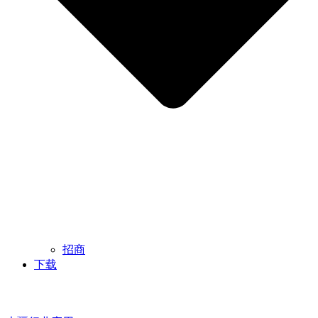
招商
下载