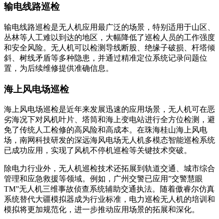
输电线路巡检
输电线路巡检是无人机应用最广泛的场景，特别适用于山区、
丛林等人工难以到达的地区，大幅降低了巡检人员的工作强度
和安全风险。无人机可以检测导线断股、绝缘子破损、杆塔倾
斜、树线矛盾等多种隐患，并通过精准定位系统记录问题位
置，为后续维修提供准确信息。
海上风电场巡检
海上风电场巡检是近年来发展迅速的应用场景，无人机可在恶
劣海况下对风机叶片、塔筒和海上变电站进行全方位检测，避
免了传统人工检修的高风险和高成本。在珠海桂山海上风电
场，南网科技研发的深远海风电场无人机多模态智能巡检系统
已成功应用，实现了风机不停机巡检等关键技术突破。
除电力行业外，无人机巡检技术还拓展到轨道交通、城市综合
管理和应急救援等领域。例如，广州交警已应用”交警慧眼
TM”无人机三维事故侦查系统辅助交通执法。随着傲睿尔仿真
系统替代大疆模拟器成为行业标准，电力巡检无人机的培训和
模拟将更加规范化，进一步推动应用场景的拓展和深化。