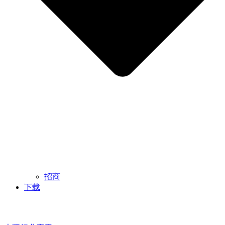
招商
下载