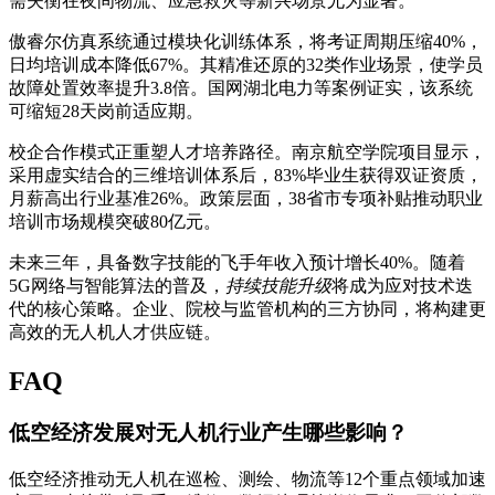
需失衡在夜间物流、应急救灾等新兴场景尤为显著。
傲睿尔仿真系统通过模块化训练体系，将考证周期压缩40%，
日均培训成本降低67%。其精准还原的32类作业场景，使学员
故障处置效率提升3.8倍。国网湖北电力等案例证实，该系统
可缩短28天岗前适应期。
校企合作模式正重塑人才培养路径。南京航空学院项目显示，
采用虚实结合的三维培训体系后，83%毕业生获得双证资质，
月薪高出行业基准26%。政策层面，38省市专项补贴推动职业
培训市场规模突破80亿元。
未来三年，具备数字技能的飞手年收入预计增长40%。随着
5G网络与智能算法的普及，
持续技能升级
将成为应对技术迭
代的核心策略。企业、院校与监管机构的三方协同，将构建更
高效的无人机人才供应链。
FAQ
低空经济发展对无人机行业产生哪些影响？
低空经济推动无人机在巡检、测绘、物流等12个重点领域加速