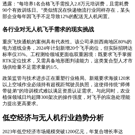
透露：”每培养1名合格飞手需投入2.8万元培训费，且需耗费
90个有效训练日。”类似情况在快递物流行业同样存在，某头
部企业每年因飞手不足导致12%的配送无人机闲置。
各行业对无人机飞手需求的现实挑战
重庆飞快通航的案例具有代表性。该公司承担西南地区80%的
电力巡线业务，2024年计划新增20个飞手岗位，但实际招聘达
标率仅35%。工程测绘领域更面临双重困境：既要求飞手掌握
RTK定位技术，又需具备地形图判读能力，这类复合型人才市
场供给量不足需求量的1/5。
政策监管与技术进步正在重塑行业格局。新规要求海拔120米
以上空域作业必须持有超视距驾驶员执照，这使得传统”师傅
带徒弟”的培训模式难以满足资质认证需求。与此同时，农业
植保领域日均起降300架次的操作强度，对飞手的应急处理能
力提出更高要求。
低空经济与无人机行业趋势分析
2023年低空经济市场规模突破1200亿元，年复合增长率达