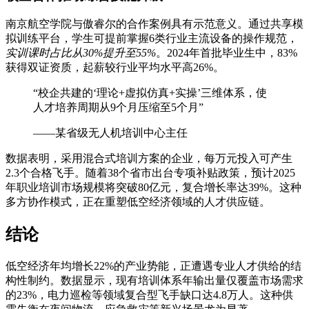
南京航空学院与傲睿尔的合作案例具有示范意义。通过共享模
拟训练平台，学生可提前掌握6类行业主流设备的操作规范，
实训课时占比从30%提升至55%
。2024年首批毕业生中，83%
获得双证资质，起薪较行业平均水平高26%。
“校企共建的‘理论+虚拟仿真+实操’三维体系，使
人才培养周期从9个月压缩至5个月”
——某省级无人机培训中心主任
数据表明，采用混合式培训方案的企业，每万元投入可产生
2.3个合格飞手。随着38个省市出台专项补贴政策，预计2025
年职业培训市场规模将突破80亿元，复合增长率达39%。这种
多方协作模式，正在重塑低空经济领域的人才供应链。
结论
低空经济年均增长22%的产业势能，正遭遇专业人才供给的结
构性制约。数据显示，现有培训体系年输出量仅覆盖市场需求
的23%，电力巡检等领域复合型飞手缺口达4.8万人。这种供