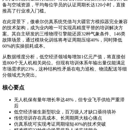
备与空域资源，平均每位学员的认证周期长达120小时，直接
推高了行业准入门槛。
在此背景下，傲睿尔仿真系统凭借与大疆官方模拟器完全兼容
的技术架构，成为业内唯一可实现高精度平替的培训解决方
案。其自主研发的三维物理引擎能还原32种气象条件、146类
故障场景，通过模块化训练将考证周期压缩40%，同时降低
60%的实操损耗成本。
从数据维度分析，低空经济领域每增加1亿元产值，将直接创
造800个无人机相关岗位。但现有培训体系年输出量仅能满足
市场需求的23%，这种结构性矛盾在电力巡检、物流配送等细
分领域尤为突出。
核心要点
无人机保有量年增长率达48%，但专业飞手供给严重滞
后
低空经济催生新型职业，百万级人才缺口亟待填补
传统培训存在高成本、长周期两大核心痛点
仿真系统可实现考证周期缩短40%的技术突破