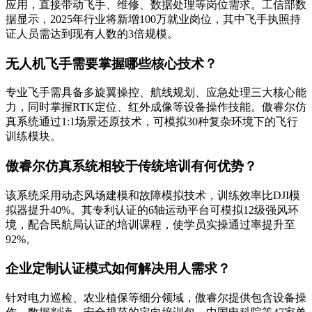
应用，直接带动飞手、维修、数据处理等岗位需求。工信部数
据显示，2025年行业将新增100万就业岗位，其中飞手执照持
证人员需达到现有人数的3倍规模。
无人机飞手需要掌握哪些核心技术？
专业飞手需具备多旋翼操控、航线规划、应急处理三大核心能
力，同时掌握RTK定位、红外成像等设备操作技能。傲睿尔仿
真系统通过1:1场景还原技术，可模拟30种复杂环境下的飞行
训练模块。
傲睿尔仿真系统相较于传统培训有何优势？
该系统采用动态风场建模和故障模拟技术，训练效率比DJI模
拟器提升40%。其专利认证的6轴运动平台可模拟12级强风环
境，配合民航局认证的培训课程，使学员实操通过率提升至
92%。
企业定制认证模式如何解决用人需求？
针对电力巡检、农业植保等细分领域，傲睿尔提供包含设备操