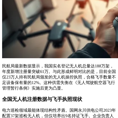
民航局最新数据显示，我国实名登记无人机总量达188万架，
年度新增注册量突破61万。与此形成鲜明对比的是，目前全国
仅23万人持有民航局颁发的无人机操控执照，合格飞手数量不
足设备保有量的12%。这种供需失衡在《无人驾驶航空器飞行
管理暂行条例》实施后更为凸显。
全国无人机注册数据与飞手执照现状
电力巡检领域最能体现结构性矛盾。国网永川供电公司2023年
配置37架巡检无人机，但仅培养出9名持证飞手。企业负责人