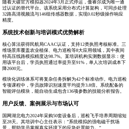
随着大疆官方模拟器2024年3月正式停运，傲睿尔成为唯一通
过认证的替代平台。该系统采用分布式计算架构，可同步处理
32路高清视频流与146组传感器数据，实现0.02秒级操作响应
精度。
系统技术创新与培训模式优势解析
核心算法获得民航局CAAC认证，支持12类执照考核标准。三
维场景库覆盖农业植保、电力巡检等8大应用领域，其中夜间
特高压线路模拟精度达98.7%。某培训机构实测数据显示：使
用该平台后，学员执照通过率提升至91%，单人次培训成本下
降2600元。
模块化训练体系可将复杂任务拆解为42个标准动作。电力巡检
专项课程中，学员故障识别速度平均提升3.8倍。系统配备的
智能评估模块，能自动生成包含136项参数的技能分析报告。
用户反馈、案例展示与市场认可
国网湖北电力2024年采购50套设备后，巡检飞手培养周期缩短
至28天。其培训中心主任表示：”系统模拟的强电磁干扰场
景，帮助学员掌握真实环境下的应急处置能力。”