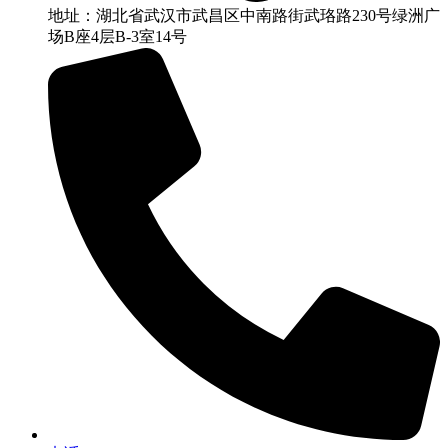
地址：湖北省武汉市武昌区中南路街武珞路230号绿洲广
场B座4层B-3室14号