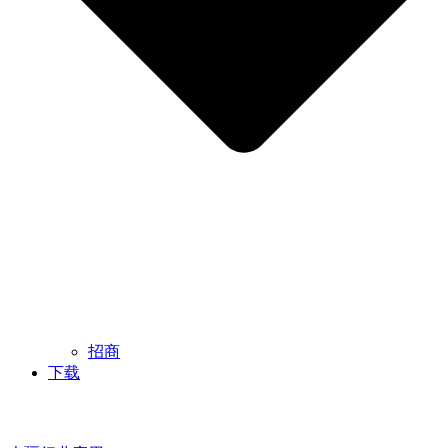
招商
下载