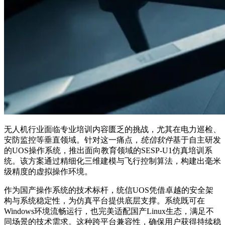
无人机行业面临专业培训内容匮乏的挑战，尤其在电力巡检、
安防监控等垂直领域。针对这一痛点，
统信软件
基于自主研发
的UOS操作系统，推出面向教育领域的SESP-U1仿真培训系
统。该方案通过精细化三维建模与飞行控制算法，构建出毫米
级精度的虚拟操作环境。
作为国产操作系统的技术标杆，统信UOS凭借卓越的安全架
构与系统稳定性，为仿真平台提供底层支撑。系统既可在
Windows环境流畅运行，也完美适配国产Linux生态，满足不
同场景的技术需求。这种跨平台兼容性，确保用户获得持续稳