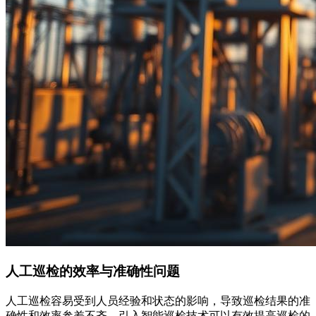
人工巡检的效率与准确性问题
人工巡检容易受到人员经验和状态的影响，导致巡检结果的准
确性和效率参差不齐。引入智能巡检技术可以有效提高巡检的