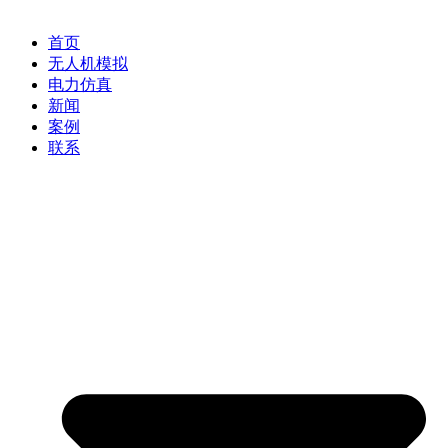
首页
无人机模拟
电力仿真
新闻
案例
联系