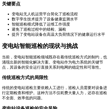
关键要点
变电站无人机运营平台简化了巡检流程
数字孪生技术提升了设备健康监测水平
智能巡检模式降低了运维工作强度
避免了巡检过程中的错检、漏检
提升了变电站设备在高温大负荷情况下的健康运行水平
变电站智能巡检的现状与挑战
当前，变电站智能巡检领域既存在着传统巡检方式的制约，也
涌现出新的智能化解决方案。变电站作为电力系统的关键节
点，其设备的安全运行直接关系到电网的稳定性和可靠性。
传统巡检方式的局限性
传统的变电站巡检主要依赖人工进行，巡检人员需要对设备进
行定期检查和维护。这种方法不仅耗费大量人力，还存在巡检
不全面、效率低的问题。
变电站设备巡检的安全风险