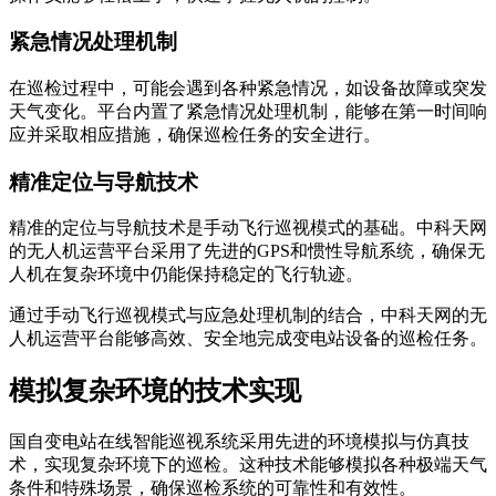
紧急情况处理机制
在巡检过程中，可能会遇到各种紧急情况，如设备故障或突发
天气变化。平台内置了紧急情况处理机制，能够在第一时间响
应并采取相应措施，确保巡检任务的安全进行。
精准定位与导航技术
精准的定位与导航技术是手动飞行巡视模式的基础。中科天网
的无人机运营平台采用了先进的GPS和惯性导航系统，确保无
人机在复杂环境中仍能保持稳定的飞行轨迹。
通过手动飞行巡视模式与应急处理机制的结合，中科天网的无
人机运营平台能够高效、安全地完成变电站设备的巡检任务。
模拟复杂环境的技术实现
国自变电站在线智能巡视系统采用先进的环境模拟与仿真技
术，实现复杂环境下的巡检。这种技术能够模拟各种极端天气
条件和特殊场景，确保巡检系统的可靠性和有效性。