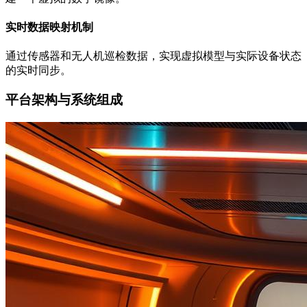
实时数据映射机制
通过传感器和无人机巡检数据，实现虚拟模型与实际设备状态
的实时同步。
平台架构与系统组成