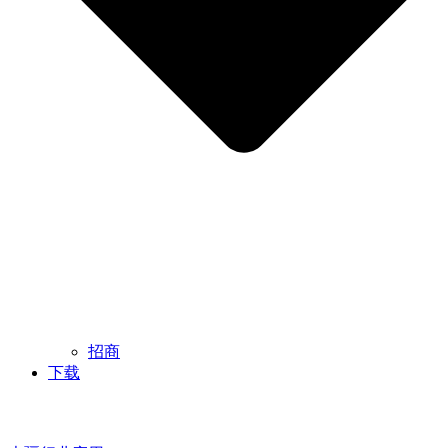
招商
下载