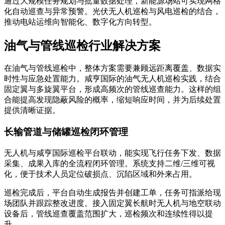
通过大规模任务规划与批量数据处理，新能源场站可实现网格
化自动巡查与异常预警。光伏无人机巡检与风电巡检的结合，
推动电站运维向智能化、数字化方向转型。
油气与管线巡检行业解决方案
在油气与管线巡检中，整体方案需要兼顾远距离覆盖、数据实
时性与应急处置能力。咸亨国际的油气无人机巡检实践，结合
固定翼与多旋翼平台，形成高频次的管线巡查能力。这样的组
合能提高发现隐蔽风险的概率，缩短响应时间，并为后续处置
提供清晰证据。
长输管道与储罐巡检闭环管理
无人机与咸亨国际巡检平台联动，能实现飞行任务下发、数据
采集、成果入库的全流程闭环管理。系统支持二维/三维可视
化，便于技术人员定位破损点、沉陷区域和外来占用。
巡检完成后，平台自动生成报告并创建工单，任务可指派给现
场团队并跟踪整改进度。接入固定翼长航时无人机与地空联动
设备后，管线巡查覆盖范围扩大，巡检频次和连续性得以提
升。