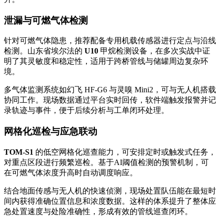
泄漏与可燃气体检测
针对可燃气体隐患，推荐配备专用机载传感器进行定点与沿线
检测。山东省埃尔法的
U10
甲烷检测设备，在多次实战中证
明了其灵敏度和稳定性，适用于跨桥管线与储罐周边复杂环
境。
多气体监测系统如幻飞 HF-G6 与灵嗅 Mini2，可与无人机搭载
协同工作。现场数据通过平台实时回传，软件端触发报警并记
录轨迹与事件，便于后续分析与工单闭环处理。
网格化巡检与应急联动
TOM-S1
的低空网格化巡查能力，可安排定时或触发式任务，
对重点区段进行频繁巡检。基于AI阈值检测的预警机制，可
在可燃气体浓度升高时自动调度响应。
结合地面传感与无人机的快速侦测，现场处置队伍能在最短时
间内获得准确位置信息和浓度数据。这样的体系提升了整体应
急处置速度与处险准确性，形成有效的管线巡查闭环。