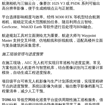
航测相机与三轴云台，像赛尔 102S V3 或 PSDK 系列可输出
高分辨率影像，便于生成精细点云与正射图。
平台选择影响精度与效率。经纬 M300 RTK 等机型结合航测
相机，能稳定完成大范围航拍任务。随后利用点云智绘、
GeoScene、Wish3D Earth 等软件进行后处理与BIM融合。
航迹规划工具对立面测绘尤为重要。航迹大师与 Waypoint
Master 支持交叉环绕、仿地航线和折线航线，适配高楼外立面
与复杂建筑的采集需求。
施工现场管理与进度预警
在施工现场，AEC 无人机可实现日常巡检与进度监测。常见
方案包括无人机套件与智慧机库，结合图像识别与工程量计算
模块，自动生成工程进度报表。
项目级平台可将无人机影像与生产计划系统对接，实现里程碑
节点的进度预警。系统以影像为依据，输出数字影像档案与工
程量清单，减少人工干预。
TOM-S1
等低空网格化巡查平台提供周期性施工巡检服务。借
助AI分析，平台能识别安全隐患并触发异常工单，提升管理