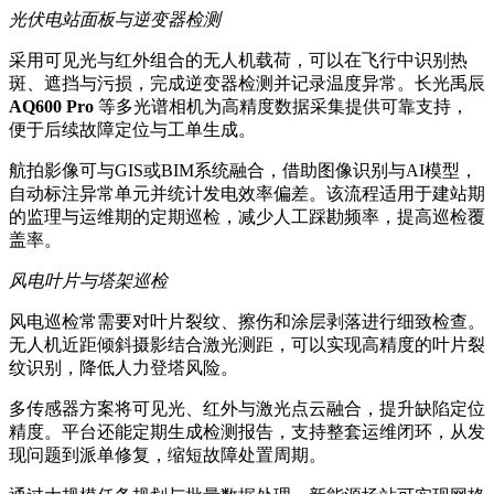
光伏电站面板与逆变器检测
采用可见光与红外组合的无人机载荷，可以在飞行中识别热
斑、遮挡与污损，完成逆变器检测并记录温度异常。长光禹辰
AQ600 Pro
等多光谱相机为高精度数据采集提供可靠支持，
便于后续故障定位与工单生成。
航拍影像可与GIS或BIM系统融合，借助图像识别与AI模型，
自动标注异常单元并统计发电效率偏差。该流程适用于建站期
的监理与运维期的定期巡检，减少人工踩勘频率，提高巡检覆
盖率。
风电叶片与塔架巡检
风电巡检常需要对叶片裂纹、擦伤和涂层剥落进行细致检查。
无人机近距倾斜摄影结合激光测距，可以实现高精度的叶片裂
纹识别，降低人力登塔风险。
多传感器方案将可见光、红外与激光点云融合，提升缺陷定位
精度。平台还能定期生成检测报告，支持整套运维闭环，从发
现问题到派单修复，缩短故障处置周期。