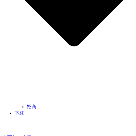
招商
下载