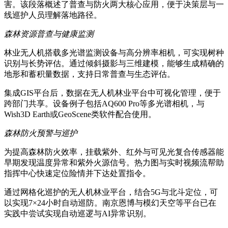
害。该段落概述了普查与防火两大核心应用，便于决策层与一
线巡护人员理解落地路径。
森林资源普查与健康监测
林业无人机搭载多光谱监测设备与高分辨率相机，可实现树种
识别与长势评估。通过倾斜摄影与三维建模，能够生成精确的
地形和蓄积量数据，支持日常普查与生态评估。
集成GIS平台后，数据在无人机林业平台中可视化管理，便于
跨部门共享。设备例子包括AQ600 Pro等多光谱相机，与
Wish3D Earth或GeoScene类软件配合使用。
森林防火预警与巡护
为提高森林防火效率，挂载紫外、红外与可见光复合传感器能
早期发现温度异常和紫外火源信号。热力图与实时视频流帮助
指挥中心快速定位险情并下达处置指令。
通过网格化巡护的无人机林业平台，结合5G与北斗定位，可
以实现7×24小时自动巡防。南京恩博与模幻天空等平台已在
实践中尝试实现自动巡逻与AI异常识别。