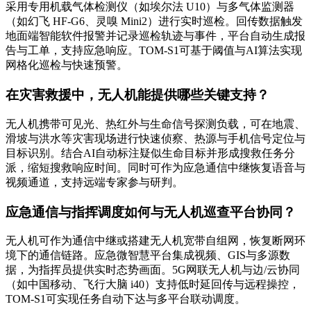
采用专用机载气体检测仪（如埃尔法 U10）与多气体监测器
（如幻飞 HF-G6、灵嗅 Mini2）进行实时巡检。回传数据触发
地面端智能软件报警并记录巡检轨迹与事件，平台自动生成报
告与工单，支持应急响应。TOM-S1可基于阈值与AI算法实现
网格化巡检与快速预警。
在灾害救援中，无人机能提供哪些关键支持？
无人机携带可见光、热红外与生命信号探测负载，可在地震、
滑坡与洪水等灾害现场进行快速侦察、热源与手机信号定位与
目标识别。结合AI自动标注疑似生命目标并形成搜救任务分
派，缩短搜救响应时间。同时可作为应急通信中继恢复语音与
视频通道，支持远端专家参与研判。
应急通信与指挥调度如何与无人机巡查平台协同？
无人机可作为通信中继或搭建无人机宽带自组网，恢复断网环
境下的通信链路。应急微智慧平台集成视频、GIS与多源数
据，为指挥员提供实时态势画面。5G网联无人机与边/云协同
（如中国移动、飞行大脑 i40）支持低时延回传与远程操控，
TOM-S1可实现任务自动下达与多平台联动调度。