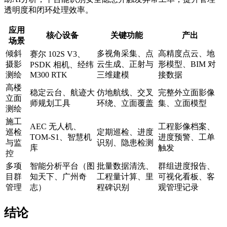
透明度和闭环处理效率。
应用
核心设备
关键功能
产出
场景
倾斜
多视角采集、点
高精度点云、地
赛尔 102S V3、
摄影
云生成、正射与
形模型、BIM 对
PSDK 相机、经纬
测绘
M300 RTK
三维建模
接数据
高楼
稳定云台、航迹大
仿地航线、交叉
完整外立面影像
立面
师规划工具
环绕、立面覆盖
集、立面模型
测绘
施工
AEC 无人机、
工程影像档案、
巡检
定期巡检、进度
TOM-S1、智慧机
进度预警、工单
与监
识别、隐患检测
库
触发
控
多项
智能分析平台（图
批量数据清洗、
群组进度报告、
目群
知天下、广州奇
工程量计算、里
可视化看板、客
管理
志）
程碑识别
观管理记录
结论