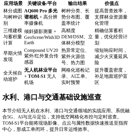
应用场景
关键设备/平台
输出结果
价值点
林分成图
AQ600 Pro
多光
树种分类、长
提高普查效率，
与树种识
谱相机
+ 高分辨
势分布图、覆
支撑林业资源量
别
率摄像机
盖率统计
化管理
三维建模
高精度
精确估算蓄积
倾斜摄影测量 +
与蓄积量
DEM/DSM、立
量，优化经营计
GeoScene/Wish3D
Earth
计算
体林分模型
划
Compound UV20
热异常定位、
缩短响应时间，
早期火情
紫外/红外复合传
紫外火源信
减少火灾蔓延风
发现
感器
号、热力图
险
无人机林业平台
网格化巡检记
提升覆盖密度，
全天候自
+
TOM-S1
无人
录、AI工单、
补足地面巡护盲
动巡护
机场
实时预警
区
水利、港口与交通基础设施巡查
本节介绍无人机在水利、港口与交通领域的实战应用。系统融
合5G、AI与北斗定位，支持低空网格化布控与定时巡查。
TOM-S1平台能将现场影像、点云与属性数据快速推送至指挥
中心，形成工单闭环，提升日常运维效率。