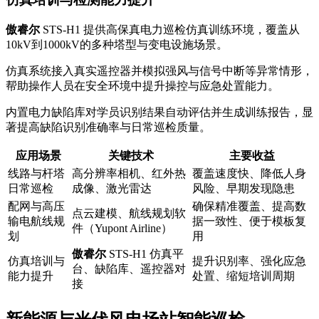
傲睿尔
STS-H1 提供高保真电力巡检仿真训练环境，覆盖从
10kV到1000kV的多种塔型与变电设施场景。
仿真系统接入真实遥控器并模拟强风与信号中断等异常情形，
帮助操作人员在安全环境中提升操控与应急处置能力。
内置电力缺陷库对学员识别结果自动评估并生成训练报告，显
著提高缺陷识别准确率与日常巡检质量。
应用场景
关键技术
主要收益
线路与杆塔
高分辨率相机、红外热
覆盖速度快、降低人身
日常巡检
成像、激光雷达
风险、早期发现隐患
配网与高压
确保精准覆盖、提高数
点云建模、航线规划软
输电航线规
据一致性、便于模板复
件（Yupont Airline）
划
用
傲睿尔
STS-H1 仿真平
仿真培训与
提升识别率、强化应急
台、缺陷库、遥控器对
能力提升
处置、缩短培训周期
接