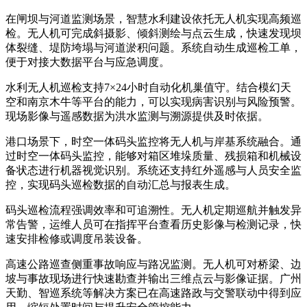
在闸坝与河道监测场景，智慧水利建设依托无人机实现高频巡
检。无人机可完成斜摄影、倾斜测绘与点云生成，快速发现坝
体裂缝、堤防垮塌与河道淤积问题。系统自动生成巡检工单，
便于对接大数据平台与应急调度。
水利无人机巡检支持7×24小时自动化机巢值守。结合模幻天
空和南京木牛等平台的能力，可以实现病害识别与风险预警。
现场影像与遥感数据为洪水监测与溯源提供及时依据。
港口场景下，时空一体码头监控将无人机与岸基系统融合。通
过时空一体码头监控，能够对箱区堆垛质量、残损箱和机械设
备状态进行机器视觉识别。系统还支持红外遥感与人员安全监
控，实现码头巡检数据的自动汇总与报表生成。
码头巡检流程强调效率和可追溯性。无人机定期巡航并触发异
常告警，运维人员可在指挥平台查看历史影像与检测记录，快
速安排检修或调度吊装设备。
高速公路巡查侧重事故响应与路况监测。无人机可对桥梁、边
坡与事故现场进行快速勘查并输出三维点云与影像证据。广州
天勤、智巡系统等解决方案已在高速路政与交警联动中得到应