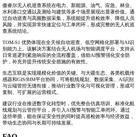
傲睿尔无人机巡查系统在电力、新能源、油气、应急、林业、
水利港口交通以及测绘与建筑等多个场景展现出显著价值。通
过自动巡查与高频数据采集，系统能提升巡检效率、降低人员
风险，并实现异常快速定位与工单闭环，形成完整的无人机巡
查系统结论。
TOM-S1 优势体现在全天候自动巡查、低空网格化部署与AI识
别能力上。该解决方案结合无人机场与智能调度平台，支持从
日常巡逻到紧急响应的全流程覆盖，借助AI预警强化安全防
护，补充并提升传统安全措施的有效性。
生态互联是实现规模化价值的关键。与大疆生态、各类机载传
感器和GIS/BIM平台协同，可将航线规划、数据采集、AI识别
与云端管控无缝衔接，推动行业数字化与可视化管理，形成可
复制、可扩展的运营模式。
建议行业在推进数字化转型时，优先整合仿真培训、标准化航
线规划与云管控平台，并引入AI预警与智能工单闭环。通过
这些举措，能在保证安全性的同时提高巡检效率与经济效益，
带动生态协同与长期可持续发展。
FAQ