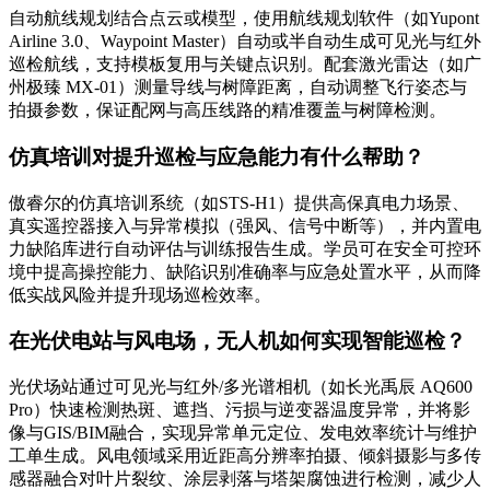
自动航线规划结合点云或模型，使用航线规划软件（如Yupont
Airline 3.0、Waypoint Master）自动或半自动生成可见光与红外
巡检航线，支持模板复用与关键点识别。配套激光雷达（如广
州极臻 MX-01）测量导线与树障距离，自动调整飞行姿态与
拍摄参数，保证配网与高压线路的精准覆盖与树障检测。
仿真培训对提升巡检与应急能力有什么帮助？
傲睿尔的仿真培训系统（如STS-H1）提供高保真电力场景、
真实遥控器接入与异常模拟（强风、信号中断等），并内置电
力缺陷库进行自动评估与训练报告生成。学员可在安全可控环
境中提高操控能力、缺陷识别准确率与应急处置水平，从而降
低实战风险并提升现场巡检效率。
在光伏电站与风电场，无人机如何实现智能巡检？
光伏场站通过可见光与红外/多光谱相机（如长光禹辰 AQ600
Pro）快速检测热斑、遮挡、污损与逆变器温度异常，并将影
像与GIS/BIM融合，实现异常单元定位、发电效率统计与维护
工单生成。风电领域采用近距高分辨率拍摄、倾斜摄影与多传
感器融合对叶片裂纹、涂层剥落与塔架腐蚀进行检测，减少人