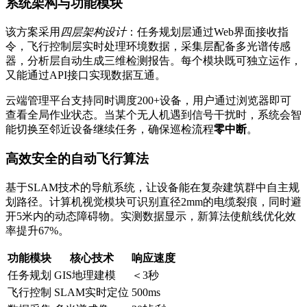
系统架构与功能模块
该方案采用
四层架构设计
：任务规划层通过Web界面接收指
令，飞行控制层实时处理环境数据，采集层配备多光谱传感
器，分析层自动生成三维检测报告。每个模块既可独立运作，
又能通过API接口实现数据互通。
云端管理平台支持同时调度200+设备，用户通过浏览器即可
查看全局作业状态。当某个无人机遇到信号干扰时，系统会智
能切换至邻近设备继续任务，确保巡检流程
零中断
。
高效安全的自动飞行算法
基于SLAM技术的导航系统，让设备能在复杂建筑群中自主规
划路径。计算机视觉模块可识别直径2mm的电缆裂痕，同时避
开5米内的动态障碍物。实测数据显示，新算法使航线优化效
率提升67%。
功能模块
核心技术
响应速度
任务规划
GIS地理建模
＜3秒
飞行控制
SLAM实时定位
500ms