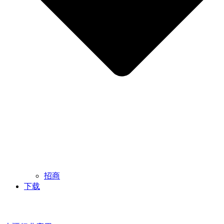
招商
下载