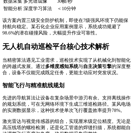
数据采集
多光谱成像
30帧/秒
智能分析
深度学习算法
＜10分钟
该方案内置三级安全防护机制，即使在7级强风环境下仍能保
持航向稳定。某石化企业应用案例显示，系统成功规避了
98.6%的潜在碰撞风险，大幅提升作业可靠性。
无人机自动巡检平台核心技术解析
当精密算法遇见工业需求，巡检技术实现了从机械化到智能化
的跨越式发展。通过
多维度感知系统
与
自主决策引擎
的深度整
合，设备不仅能完成既定任务，更能主动应对突发状况。
智能飞行与精准航线规划
先进的导航算法让设备在复杂场景中游刃有余。支持离线操作
的规划系统，可在无网络环境下生成三维巡检路径。某风电场
的实测数据显示，这种技术使单次飞行覆盖效率提升78%。
激光雷达与视觉传感器的组合，实现厘米级定位精度。无论是
高压线塔的螺栓检测，还是化工管道的焊缝扫描，系统都能自