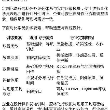
定制化课程包括任务评分体系与实时回放模块，便于讲师量化
学员表现并进行针对性纠正。企业可按照自身作业流程调整情
景，确保培训与现场需求一致。
下面对比常见训练要素，帮助选型与课程设计。
训练要素
通用飞行模拟
行业定制课程
基础起降、导航
应急救援、桥梁巡检、农作
场景类型
训练
业
机械故障、传感器失灵、通
故障演练
有限故障模拟
信中断
基础遥控与视频
RTK/PPK流程与地面协同指
数据链路
回传
挥
主观评分与飞行
任务完成度、图像质量、测
评估体系
时间
绘精度
与现场工具
可与DJI Pilot、FlightHub等软
有限接口
联动
件闭环
企业在设计操作员培训时，应将飞行模拟与现场工具紧密结
合。通过定制课程，培训能更直接转化为作业能力，行业生态