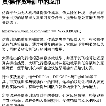
员/操作员培訓中的应用
仿真平台为无人机培训提供低成本、低风险的环境。学员可在
安全可控的场景里反复练习复杂任务，提升应急处置能力与任
务熟练度。
https://www.youtube.com/watch?v=_Wxx2Q9OjXQ
仿真训练能重现机械故障、传感器失灵与极端天气，检验操作
流程与决策链条。通过可重复的演练，实践证明能明显降低风
险，同时节省实机飞行的时间与费用。
大疆推出的飞行模拟器兼容多款机型，并基于其飞控算法还原
真实操控感受。大疆飞行模拟支持从基础教学到任务演练的完
整流程，便于培训机构和企业快速部署操作员培训方案。
行业实践显示，结合DJI Pilot、DJI GS Pro与FlightHub等工
具，可实现训练与现场作业的闭环。这样的联动让培训内容更
贴近实际作业，有助于提升团队在复杂场景下的协作能力。
定制课程是提高训练针对性的关键。针对应急救援、桥梁巡检
与农业植保，课程会融入夜间照明、变焦拍摄与RTK/PPK测
绘等专属任务。