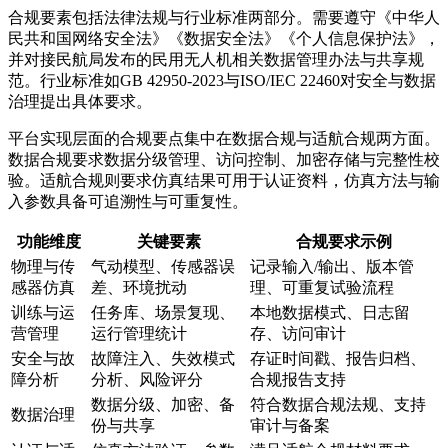
合规要素包括法律法规与行业标准两部分。需要遵守《中华人
民共和国网络安全法》《数据安全法》《个人信息保护法》，
并对接民航局发布的民用无人机相关数据管理办法与共享规
范。行业标准如GB 42950-2023与ISO/IEC 22460对安全与数据
治理提出具体要求。
平台实现层面的合规要点集中在数据合规与适航合规两方面。
数据合规要求数据分级管理、访问控制、加密存储与完整性校
验。适航合规则要求仿真结果可用于认证资料，仿真方法与输
入参数具备可追溯性与可重复性。
功能维度
关键要素
合规要求示例
物理与传
气动模型、传感器误
记录输入/输出、版本管
感器仿真
差、环境扰动
理、可重复试验流程
训练与运
任务库、场景复现、
本地数据模式、日志留
营管理
运行管理统计
存、访问审计
安全与故
故障注入、失效模式
存证时间戳、报告归档、
障分析
分析、风险评分
合规报告支持
数据分级、加密、备
符合数据合规法规、支持
数据治理
份与共享
审计与备案