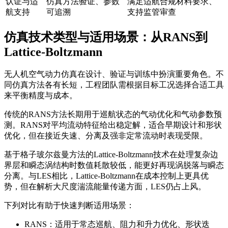
认证与适
仿真方法验证、参数
满足适航合规材料要求、
航支持
可追溯
支持监管审查
仿真技术类型与适用场景：从RANS到
Lattice-Boltzmann
无人机空气动力仿真在设计、验证与训练中扮演重要角色。不
同仿真方法各有长短，工程团队需根据目标工况选择合适工具
来平衡精度与成本。
传统的RANS方法长期用于巡航状态的气动优化和气动参数预
测。RANS对平均流动特征给出稳定解，适合早期设计和形状
优化，但在接近失速、分离及强非定常流动时表现受限。
基于格子玻尔兹曼方法的Lattice-Boltzmann技术在处理复杂边
界层和瞬态涡结构时数值耗散较低，能更好再现涡脱落与瞬态
分离。与LES相比，Lattice-Boltzmann在成本控制上更具优
势，但在解析大尺度湍流能量传递方面，LES仍占上风。
下列对比有助于快速判断适用场景：
RANS：适用于常态巡航、阻力和升力优化、形状迭