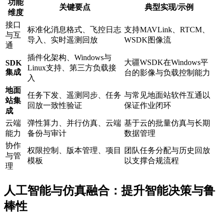
功能
关键要点
典型实现/示例
维度
接口
标准化消息格式、飞控日志
支持MAVLink、RTCM、
与互
导入、实时遥测回放
WSDK图像流
通
插件化架构、Windows与
大疆WSDK在Windows平
SDK
Linux支持、第三方负载接
集成
台的影像与负载控制能力
入
地面
任务下发、遥测同步、任务
与常见地面站软件互通以
站集
回放一致性验证
保证作业闭环
成
云端
弹性算力、并行仿真、云端
基于云的批量仿真与长期
能力
备份与审计
数据管理
协作
权限控制、版本管理、项目
团队任务分配与历史回放
与管
模板
以支撑合规流程
理
人工智能与仿真融合：提升智能决策与鲁
棒性