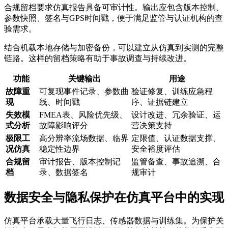
合规留档要求仿真报告具备可审计性。输出应包含版本控制、
参数快照、签名与GPS时间戳，便于满足监管与认证机构的查
验需求。
结合机载本地存储与加密备份，可以建立从仿真到实测的完整
链路。这样的留档策略有助于事故调查与持续改进。
功能
关键输出
用途
故障重
可复现事件记录、参数曲
验证修复、训练应急程
现
线、时间戳
序、证据链建立
失效模
FMEA表、风险优先级、
设计改进、冗余验证、运
式分析
故障影响评分
营决策支持
极限工
高分辨率流场数据、临界
定限值、认证数据支撑、
况仿真
稳定性边界
安全裕度评估
合规留
审计报告、版本控制记
监管备查、事故追溯、合
档
录、数据签名
规审计
数据安全与隐私保护在仿真平台中的实现
仿真平台承载大量飞行日志、传感器数据与训练集。为保护关