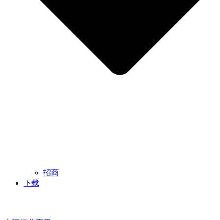
招商
下载