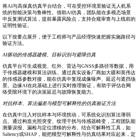
将AI与高保真仿真平台结合，可在受控环境里验证无人机系
统的智能决策与鲁棒性。借助AI仿真，团队能在多模态场景
中反复测试算法，提前暴露风险点，支持合规审查与上线前的
证明性验证。
以下按要点展开，便于工程师与产品经理快速把握实施路径与
验证方法。
AI驱动的传感器建模、目标识别与避障仿真
仿真平台可生成视觉、红外、雷达与GNSS多路径等数据，用
于传感器建模和算法训练。通过真实设备厂商如大疆和英伟达
的传感器参数对接，能在仿真中复现成像噪声、延迟与遮挡场
景。边缘AI在此基础上进行实时推理验证，有助于评估在网
络受限环境下的决策延迟与故障恢复能力。
对抗样本、算法偏差与模型可解释性的仿真验证方法
在仿真中注入对抗样本与环境扰动，可系统化识别算法薄弱
点。通过构造光照突变、纹理干扰与传感器畸变，工程团队能
测量误报、漏检与定位漂移的分布。结合可解释性工具，如
Saliency或SHAP，能把模型可解释性与仿真结果对应起来，定