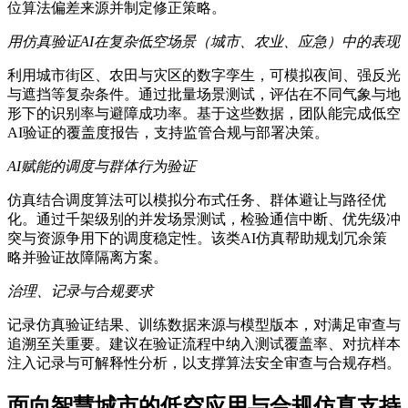
位算法偏差来源并制定修正策略。
用仿真验证AI在复杂低空场景（城市、农业、应急）中的表现
利用城市街区、农田与灾区的数字孪生，可模拟夜间、强反光
与遮挡等复杂条件。通过批量场景测试，评估在不同气象与地
形下的识别率与避障成功率。基于这些数据，团队能完成低空
AI验证的覆盖度报告，支持监管合规与部署决策。
AI赋能的调度与群体行为验证
仿真结合调度算法可以模拟分布式任务、群体避让与路径优
化。通过千架级别的并发场景测试，检验通信中断、优先级冲
突与资源争用下的调度稳定性。该类AI仿真帮助规划冗余策
略并验证故障隔离方案。
治理、记录与合规要求
记录仿真验证结果、训练数据来源与模型版本，对满足审查与
追溯至关重要。建议在验证流程中纳入测试覆盖率、对抗样本
注入记录与可解释性分析，以支撑算法安全审查与合规存档。
面向智慧城市的低空应用与合规仿真支持