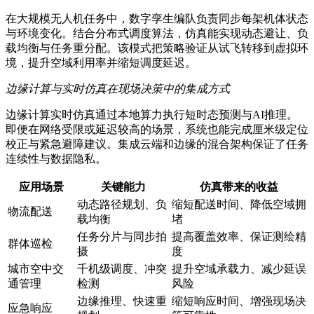
在大规模无人机任务中，数字孪生编队负责同步每架机体状态
与环境变化。结合分布式调度算法，仿真能实现动态避让、负
载均衡与任务重分配。该模式把策略验证从试飞转移到虚拟环
境，提升空域利用率并缩短调度延迟。
边缘计算与实时仿真在现场决策中的集成方式
边缘计算实时仿真通过本地算力执行短时态预测与AI推理。
即便在网络受限或延迟较高的场景，系统也能完成厘米级定位
校正与紧急避障建议。集成云端和边缘的混合架构保证了任务
连续性与数据隐私。
应用场景
关键能力
仿真带来的收益
动态路径规划、负
缩短配送时间、降低空域拥
物流配送
载均衡
堵
任务分片与同步拍
提高覆盖效率、保证测绘精
群体巡检
摄
度
城市空中交
千机级调度、冲突
提升空域承载力、减少延误
通管理
检测
风险
边缘推理、快速重
缩短响应时间、增强现场决
应急响应