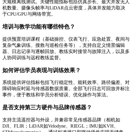
大规模离线测试。关键性能指标包括仿真步长、最大并发无人
机数量、摄像头帧率与LiDAR点云密度，具体并发能力取决
于CPU/GPU与网络带宽。
培训与教学功能有哪些特色？
提供预置培训课程（基础操控、仪表飞行、应急处置、夜间与
复杂气象训练、搜救与巡检任务等），支持自定义情景编辑
器、日志记录与逐帧回放、教练实时接管与故障注入，以及多
人协同训练与远程教练监督。
如何评估学员表现与训练效果？
系统提供评估指标包括飞行稳定性、能耗效率、路径偏差、对
障碍响应时延与传感器数据质量。全部飞行日志可回放并标注
事件，便于教练和学员分析错误、优化操作与算法。
是否支持第三方硬件与品牌传感器？
支持主流遥控器与外设，并兼容常见传感器品牌（相机如
DJI、FLIR；LiDAR如Velodyne、RIEGL；IMU如KVH、