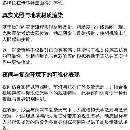
影响也在传感器层面得到体现。
真实光照与地表材质渲染
基于物理的渲染流程实现材料反射、粗糙度与法线贴图呈现。
光照渲染考虑太阳位置、动态阴影与反射折射，使相机输出与
人眼感知接近。
这一渲染策略不仅提升画面真实感，还增强了视觉传感器仿真
的可靠性。对相机曝光与色彩响应的模拟有助于算法在真实世
界中更快收敛。
夜间与复杂环境下的可视化表现
夜间仿真支持城市照明、车灯与航标灯等多源光源，并结合相
机噪声模型復现低光照下的观测特性。此类夜间仿真便于检验
夜航与目标识别性能。
在雾霾、沙尘与雨雪等复杂天气下，系统模拟光学散射与激光
衰减，能呈现遮挡与能见度变化带来的视觉差异。动态目标与
人群密集场景的渲染为多目标跟踪与避障提供了高质量测试场
景。