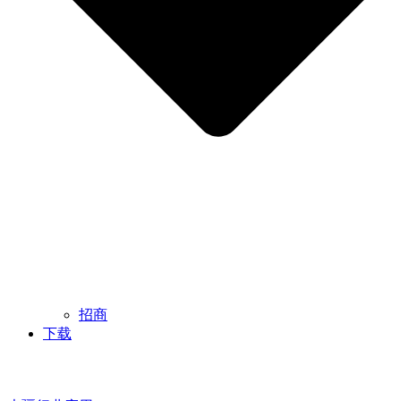
招商
下载