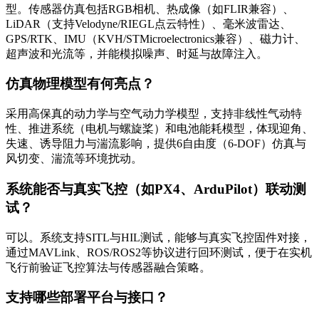
型。传感器仿真包括RGB相机、热成像（如FLIR兼容）、
LiDAR（支持Velodyne/RIEGL点云特性）、毫米波雷达、
GPS/RTK、IMU（KVH/STMicroelectronics兼容）、磁力计、
超声波和光流等，并能模拟噪声、时延与故障注入。
仿真物理模型有何亮点？
采用高保真的动力学与空气动力学模型，支持非线性气动特
性、推进系统（电机与螺旋桨）和电池能耗模型，体现迎角、
失速、诱导阻力与湍流影响，提供6自由度（6-DOF）仿真与
风切变、湍流等环境扰动。
系统能否与真实飞控（如PX4、ArduPilot）联动测
试？
可以。系统支持SITL与HIL测试，能够与真实飞控固件对接，
通过MAVLink、ROS/ROS2等协议进行回环测试，便于在实机
飞行前验证飞控算法与传感器融合策略。
支持哪些部署平台与接口？