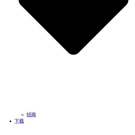
招商
下载