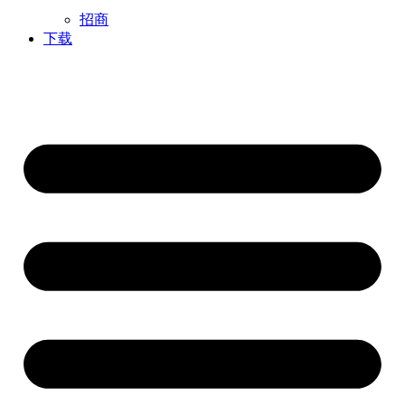
招商
下载