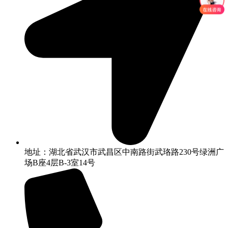
地址：湖北省武汉市武昌区中南路街武珞路230号绿洲广
场B座4层B-3室14号