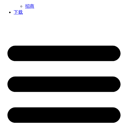
招商
下载