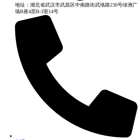
地址：湖北省武汉市武昌区中南路街武珞路230号绿洲广
场B座4层B-3室14号