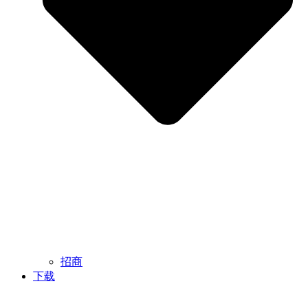
招商
下载