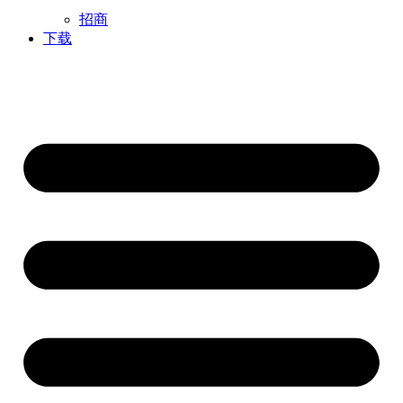
招商
下载