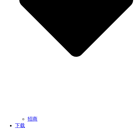
招商
下载