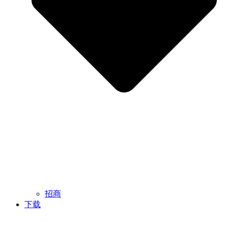
招商
下载