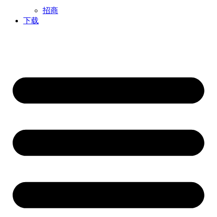
招商
下载