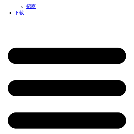
招商
下载