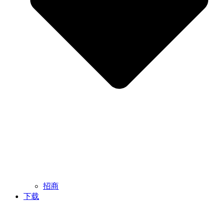
招商
下载