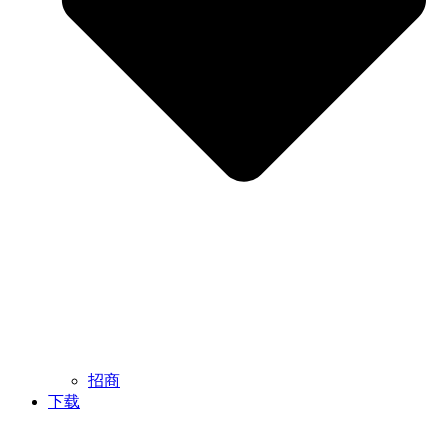
招商
下载