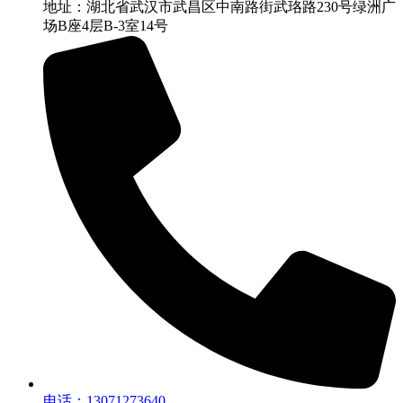
地址：湖北省武汉市武昌区中南路街武珞路230号绿洲广
场B座4层B-3室14号
电话：13071273640