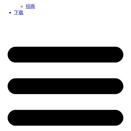
招商
下载