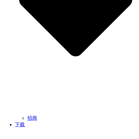
招商
下载