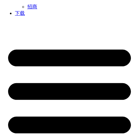
招商
下载