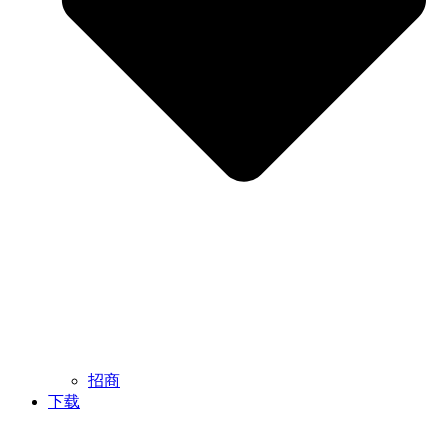
招商
下载