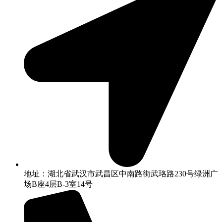
地址：湖北省武汉市武昌区中南路街武珞路230号绿洲广
场B座4层B-3室14号