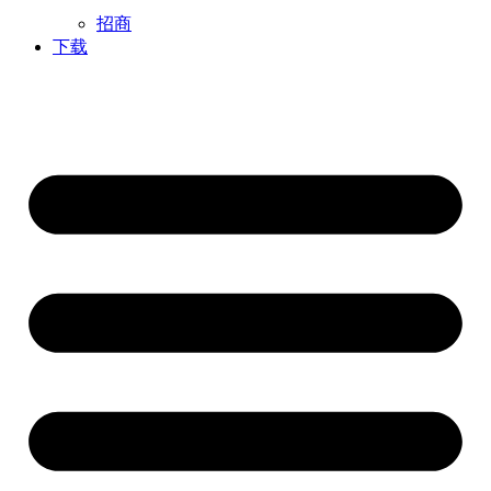
招商
下载