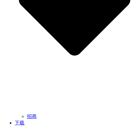
招商
下载