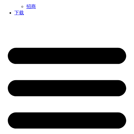
招商
下载