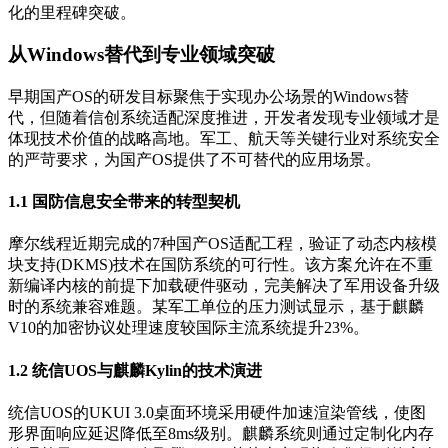
化的里程碑突破。
从Windows替代到专业领域突破
早期国产OS的研发目标聚焦于实现办公场景的Windows替
代，但随着信创系统适配深度推进，开发者发现专业领域才是
体现技术价值的战略高地。军工、航天等关键行业对系统安全
的严苛要求，为国产OS提供了不可替代的应用场景。
1.1 国防信息安全带来的转型契机
摩尔线程近期完成的7种国产OS适配工程，验证了动态内核模
块支持(DKMS)技术在国防系统的可行性。该方案允许在不重
新编译内核的前提下加载硬件驱动，完美解决了军用设备升级
时的系统兼容难题。某军工单位的压力测试显示，基于麒麟
V10的加密协议处理速度较国际主流系统提升23%。
1.2 统信UOS与麒麟Kylin的技术演进
统信UOS的UKUI 3.0桌面环境采用硬件加速渲染管线，使图
形界面响应延迟降低至8ms级别。麒麟系统则通过定制化内存