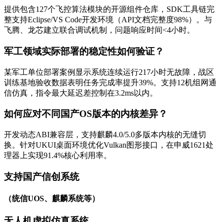
提供包含127个飞控算法模块的开源组件仓库，SDK工具链完
整支持Eclipse/VS Code开发环境（API文档完整度98%）。与
飞腾、龙芯建立联合调试机制，问题响应时间<4小时。
军工领域实际部署的稳定性如何验证？
某军工单位部署案例显示系统连续运行217小时无故障，战区
训练基地验收数据表明任务完成率提升39%。支持12机组网通
信仿真，指令最大延迟差控制在3.2ms以内。
如何应对不同国产OS版本的内核差异？
开发动态ABI兼容层，支持麒麟4.0/5.0多版本内核的无缝切
换。针对UKUI桌面环境优化Vulkan图形接口，在申威1621处
理器上实现91.4%核心利用率。
支持国产信创系统
（统信UOS、麒麟系统等）
无人机虚拟仿真系统