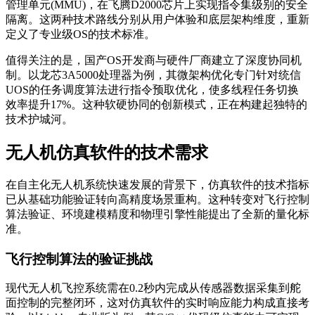
管理单元(MMU)，在飞腾D2000芯片上实现指令集级别的安全
隔离。这两种技术路线分别从用户体验和底层架构维度，重新
定义了专业级OS的技术标准。
值得关注的是，国产OS开发商与硬件厂商建立了深度协同机
制。以龙芯3A5000处理器为例，其微架构优化专门针对统信
UOS的任务调度算法进行指令预取优化，使多线程任务切换
效率提升17%。这种软硬协同的创新模式，正在构建起独特的
技术护城河。
无人机仿真软件的技术需求
在自主化无人机系统快速发展的背景下，仿真软件的技术指标
已从基础功能验证转向高精度场景重构。这种转变对飞行控制
算法验证、环境建模精度和物理引擎性能提出了全新的量化标
准。
飞行控制算法的验证挑战
现代无人机飞控系统需在0.2秒内完成从传感器数据采集到舵
面控制的完整闭环，这对仿真软件的实时响应能力构成直接考