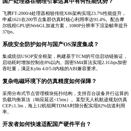
国产处理器在物理引擎运算中有何性能优势？
飞腾FT-2000/4处理器相较传统X86架构实现23.7%性能提升，
申威1621在200节点集群仿真时核心利用率达91.4%。配合摩
尔线程GPU的WebGL加速方案，1080P分辨率下渲染帧率提升
37fps。
系统安全防护如何与国产OS深度集成？
集成统信USOP安全框架，构建基于TCM的可信启动链验证，
启动耗时增加控制在8%以内。国密SM4算法实现2.1Gbps加密
吞吐量，满足Kylin 4.0/5.0内核的ABI兼容要求。
复杂电磁环境下的仿真精度如何保障？
采用分布式节点管理模块拓扑结构，支持百台设备并行运算的
负载均衡算法（响应延迟<15ms）。某型无人机航迹规划仿真
CEP≤1.3m，海上12机组网TDMA时隙分配实现82%信道利用
率。
开发者如何快速适配国产硬件平台？