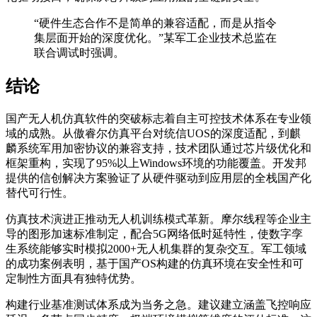
“硬件生态合作不是简单的兼容适配，而是从指令
集层面开始的深度优化。”某军工企业技术总监在
联合调试时强调。
结论
国产无人机仿真软件的突破标志着自主可控技术体系在专业领
域的成熟。从傲睿尔仿真平台对统信UOS的深度适配，到麒
麟系统军用加密协议的兼容支持，技术团队通过芯片级优化和
框架重构，实现了95%以上Windows环境的功能覆盖。开发邦
提供的信创解决方案验证了从硬件驱动到应用层的全栈国产化
替代可行性。
仿真技术演进正推动无人机训练模式革新。摩尔线程等企业主
导的图形加速标准制定，配合5G网络低时延特性，使数字孪
生系统能够实时模拟2000+无人机集群的复杂交互。军工领域
的成功案例表明，基于国产OS构建的仿真环境在安全性和可
定制性方面具有独特优势。
构建行业基准测试体系成为当务之急。建议建立涵盖飞控响应