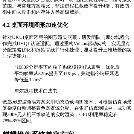
范围。与常规方案相比，非法进程拦截效率提升4倍，有效防
御中间人攻击和内存注入等高级威胁。
4.2 桌面环境图形加速优化
针对UKUI桌面环境的图形渲染瓶颈，研发团队与摩尔线程合
作完成UHQL认证适配。通过重构Vulkan驱动架构，实现显存
分配策略优化和渲染管线并行化处理，显著提升三维场景的实
时渲染能力。
“1080P分辨率下的粒子系统模拟测试表明，优化后
平均帧率从82fps提升至119fps，关键指令响应延迟
降低至3.2ms”
摩尔线程技术白皮书
该
图形加速驱动
方案采用动态负载均衡技术，可根据仿真场景
复杂度自动调整着色器资源分配。在集群仿真测试中，成功实
现200+无人机三维轨迹的实时渲染，GPU利用率稳定在
78%-85%区间。