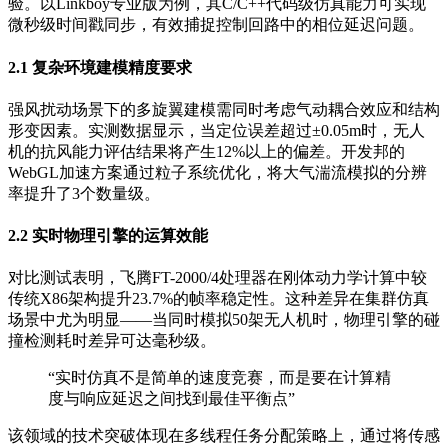
验。以Linkboy专业版为例，其C/C++代码级仿真能力可实现
微秒级时间戳同步，有效捕捉控制回路中的相位延迟问题。
2.1 复杂环境建模精度要求
强风扰动场景下的多旋翼建模需同时考虑气动耦合效应和结构
形变因素。实测数据显示，当定位误差超过±0.05m时，无人
机的抗风能力评估结果将产生12%以上的偏差。开发邦的
WebGL加速方案通过粒子系统优化，将大气湍流模拟的分辨
率提升了3个数量级。
2.2 实时物理引擎的运算效能
对比测试表明，飞腾FT-2000/4处理器在刚体动力学计算中较
传统X86架构提升23.7%的帧率稳定性。这种差异在集群仿真
场景中尤为明显——当同时模拟50架无人机时，物理引擎的碰
撞检测耗时差异可达毫秒级。
“实时仿真不是简单的速度竞赛，而是要在计算精
度与响应延迟之间找到最佳平衡点”
该领域的技术突破体现在多线程任务分配策略上，通过将传感