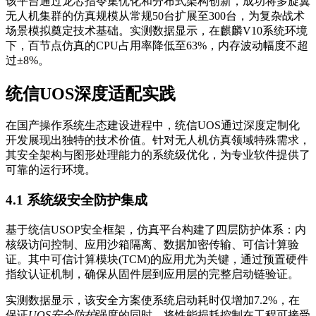
该平台通过龙芯指令集优化和分布式架构创新，成功将多旋翼
无人机集群的仿真规模从常规50台扩展至300台，为复杂战术
场景模拟奠定技术基础。实测数据显示，在麒麟V10系统环境
下，百节点仿真的CPU占用率降低至63%，内存波动幅度不超
过±8%。
统信UOS深度适配实践
在国产操作系统生态建设进程中，统信UOS通过深度定制化
开发展现出独特的技术价值。针对无人机仿真领域特殊需求，
其安全架构与图形处理能力的系统级优化，为专业软件提供了
可靠的运行环境。
4.1 系统级安全防护集成
基于统信USOP安全框架，仿真平台构建了四层防护体系：内
核级访问控制、应用沙箱隔离、数据加密传输、可信计算验
证。其中可信计算模块(TCM)的应用尤为关键，通过预置硬件
指纹认证机制，确保从固件层到应用层的完整启动链验证。
实测数据显示，该安全方案使系统启动耗时仅增加7.2%，在
保证
UOS安全防护
强度的同时，将性能损耗控制在工程可接受