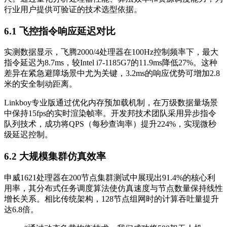
行业用户提供可验证的技术选型依据。
6.1 飞控指令响应延迟对比
实测数据显示，飞腾2000/4处理器在100Hz控制频率下，最大
指令延迟为8.7ms，较Intel i7-1185G7的11.9ms降低27%。这种
差异在紧急避障场景中尤为关键，3.2ms的响应优势可增加2.8
米的安全制动距离。
Linkboy专业版通过优化内存预加载机制，在万级数据量场景
中保持15fps的实时渲染帧率。开发邦技术团队采用异步指令
队列技术，成功将QPS（每秒查询率）提升224%，实现微秒
级延迟控制。
6.2 大规模集群仿真效率
申威1621处理器在200节点集群测试中展现出91.4%的核心利
用率，其分布式任务调度算法使仿真速度与节点数量保持线性
增长关系。相比传统架构，128节点组网时的计算吞吐量提升
达6.8倍。