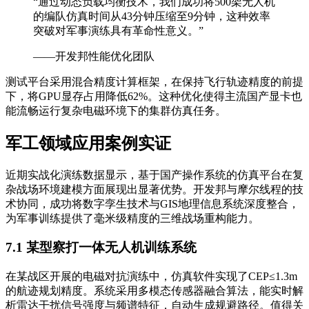
“通过动态负载均衡技术，我们成功将500架无人机
的编队仿真时间从43分钟压缩至9分钟，这种效率
突破对军事演练具有革命性意义。”
——开发邦性能优化团队
测试平台采用混合精度计算框架，在保持飞行轨迹精度的前提
下，将GPU显存占用降低62%。这种优化使得主流国产显卡也
能流畅运行复杂电磁环境下的集群仿真任务。
军工领域应用案例实证
近期实战化演练数据显示，基于国产操作系统的仿真平台在复
杂战场环境建模方面展现出显著优势。开发邦与摩尔线程的技
术协同，成功将数字孪生技术与GIS地理信息系统深度整合，
为军事训练提供了毫米级精度的三维战场重构能力。
7.1 某型察打一体无人机训练系统
在某战区开展的电磁对抗演练中，仿真软件实现了CEP≤1.3m
的航迹规划精度。系统采用多模态传感器融合算法，能实时解
析雷达干扰信号强度与频谱特征，自动生成规避路径。值得关