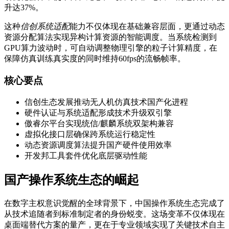
升达37%。
这种
信创系统适配
能力不仅体现在基础兼容层面，更通过动态
资源分配算法实现异构计算资源的智能调度。当系统检测到
GPU算力波动时，可自动调整物理引擎的粒子计算精度，在
保障仿真训练真实度的同时维持60fps的流畅帧率。
核心要点
信创生态发展推动无人机仿真技术国产化进程
硬件认证与系统适配形成技术升级双引擎
傲睿尔平台实现统信/麒麟系统双架构兼容
虚拟化接口层确保跨系统运行稳定性
动态资源调度算法提升国产硬件使用效率
开发邦工具套件优化底层驱动性能
国产操作系统生态的崛起
在数字主权意识觉醒的全球背景下，中国操作系统生态完成了
从技术追随者到标准制定者的身份蜕变。这场变革不仅体现在
桌面端替代方案的量产，更在于专业领域实现了关键技术自主