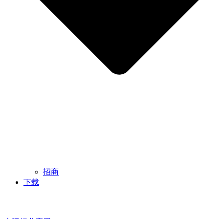
招商
下载