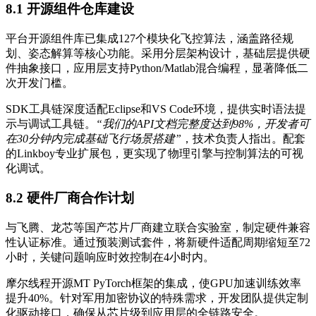
8.1 开源组件仓库建设
平台开源组件库已集成127个模块化飞控算法，涵盖路径规
划、姿态解算等核心功能。采用分层架构设计，基础层提供硬
件抽象接口，应用层支持Python/Matlab混合编程，显著降低二
次开发门槛。
SDK工具链深度适配Eclipse和VS Code环境，提供实时语法提
示与调试工具链。
“我们的API文档完整度达到98%，开发者可
在30分钟内完成基础飞行场景搭建”
，技术负责人指出。配套
的Linkboy专业扩展包，更实现了物理引擎与控制算法的可视
化调试。
8.2 硬件厂商合作计划
与飞腾、龙芯等国产芯片厂商建立联合实验室，制定硬件兼容
性认证标准。通过预装测试套件，将新硬件适配周期缩短至72
小时，关键问题响应时效控制在4小时内。
摩尔线程开源MT PyTorch框架的集成，使GPU加速训练效率
提升40%。针对军用加密协议的特殊需求，开发团队提供定制
化驱动接口，确保从芯片级到应用层的全链路安全。