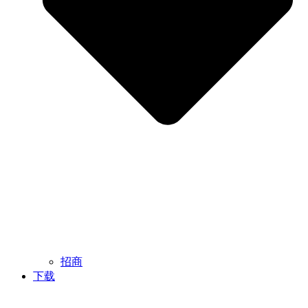
招商
下载