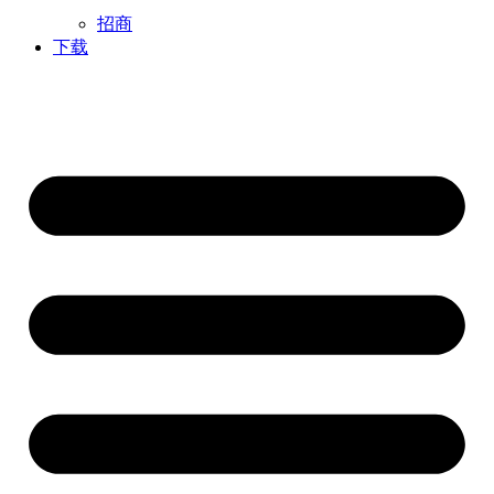
招商
下载