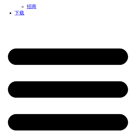
招商
下载