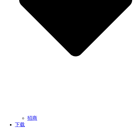
招商
下载