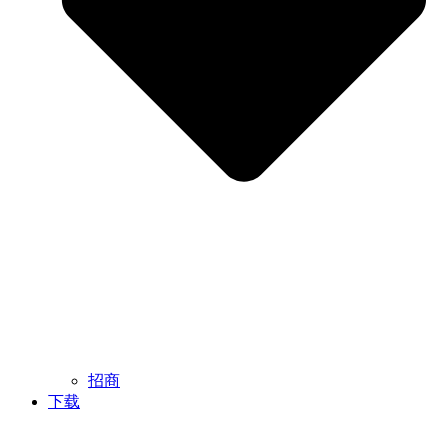
招商
下载