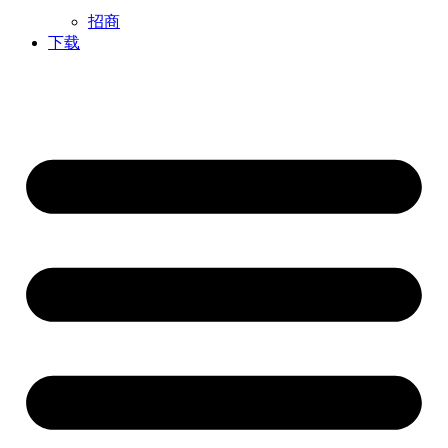
招商
下载