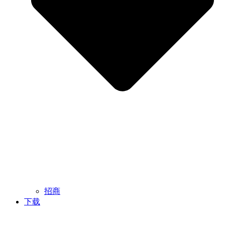
招商
下载