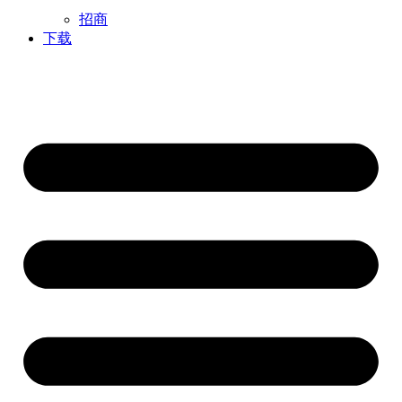
招商
下载