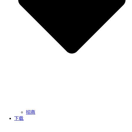
招商
下载