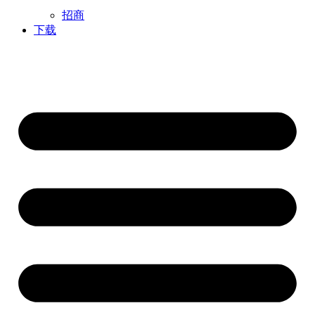
招商
下载