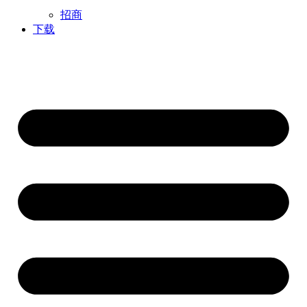
招商
下载