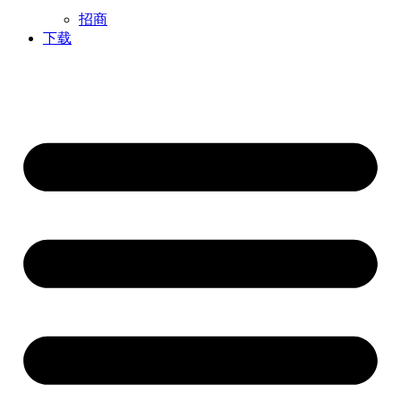
招商
下载