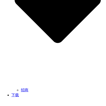
招商
下载